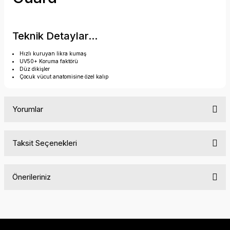
Teknik Detaylar...
Hızlı kuruyan likra kumaş
UV50+ Koruma faktörü
Düz dikişler
Çocuk vücut anatomisine özel kalıp
Yorumlar
Taksit Seçenekleri
Bu ürüne ilk yorumu siz yapın!
Önerileriniz
Yorum Yaz
Bu ürünün fiyat bilgisi, resim, ürün açıklamalarında ve diğer
konularda yetersiz gördüğünüz noktaları öneri formunu
kullanarak tarafımıza iletebilirsiniz.