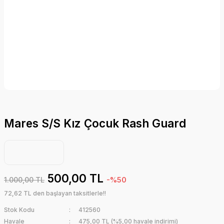
Mares S/S Kız Çocuk Rash Guard
500,00 TL
1.000,00 TL
-%50
72,62 TL den başlayan taksitlerle!!
Stok Kodu
412560
Havale
475,00 TL (%5,00 havale indirimi)