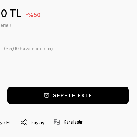
0 TL
-%50
erle!!
L (%5,00 havale indirimi)
SEPETE EKLE
Karşılaştır
ye Et
Paylaş