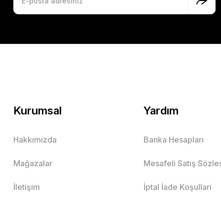
Kurumsal
Yardım
Hakkımızda
Banka Hesapları
Mağazalar
Mesafeli Satış Sözl
İletişim
İptal İade Koşullari