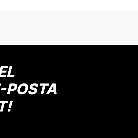
onularda yetersiz gördüğünüz noktaları öneri formunu kullanarak tarafımız
Bu ürüne ilk yorumu siz yapın!
Yorum Yaz
EL
E-POSTA
T!
Gönder