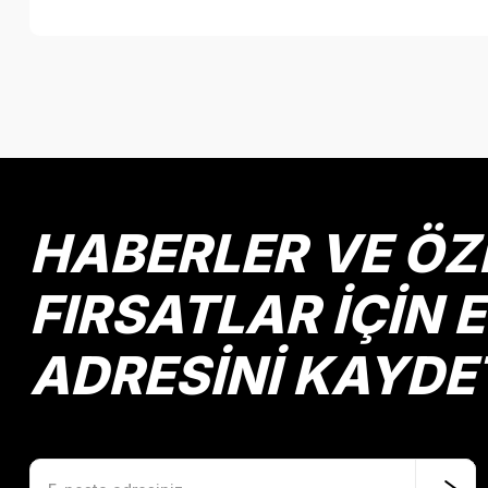
Bu ürünün fiyat bilgisi, resim, ürün açıklamalarında ve diğer k
Görüş ve önerileriniz için teşekkür ederiz.
Ürün resmi kalitesiz, bozuk veya görüntülenemiyor.
Ürün açıklamasında eksik bilgiler bulunuyor.
Ürün bilgilerinde hatalar bulunuyor.
HABERLER VE ÖZ
Ürün fiyatı diğer sitelerden daha pahalı.
Bu ürüne benzer farklı alternatifler olmalı.
FIRSATLAR İÇİN 
ADRESİNİ KAYDE