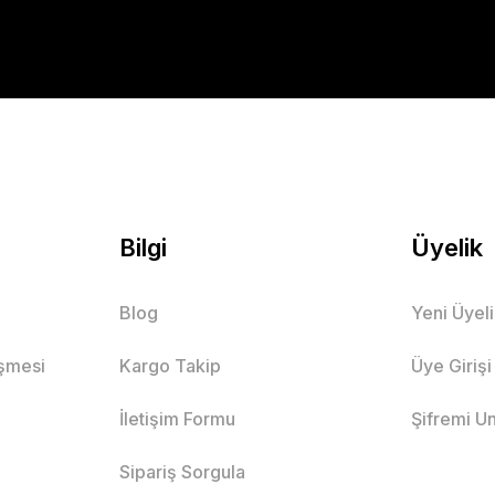
Bilgi
Üyelik
Blog
Yeni Üyel
eşmesi
Kargo Takip
Üye Girişi
İletişim Formu
Şifremi U
Sipariş Sorgula