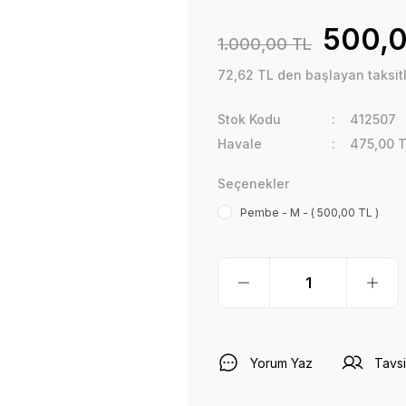
500,0
1.000,00 TL
72,62 TL den başlayan taksitl
Stok Kodu
412507
Havale
475,00 T
Seçenekler
Pembe - M - ( 500,00 TL )
Yorum Yaz
Tavsi