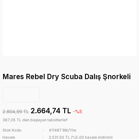
Mares Rebel Dry Scuba Dalış Şnorkeli
2.664,74 TL
2.804,99 TL
-%5
387,05 TL den başlayan taksitlerle!!
Stok Kodu
411487 Blk/Ylw
Havale
2.531,50 TL (%5,00 havale indirimi)