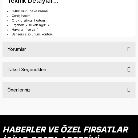
Teknik Detaylar...
%100 kuru hava kanalı
Geniş hacim
Oluklu silikon hortum
Ergonomik silikon ağızlık
Hava tahliye valfi
Benzersiz solunum konforu
Yorumlar
Taksit Seçenekleri
Bu ürüne ilk yorumu siz yapın!
Önerileriniz
Yorum Yaz
Bu ürünün fiyat bilgisi, resim, ürün açıklamalarında ve diğer
konularda yetersiz gördüğünüz noktaları öneri formunu
kullanarak tarafımıza iletebilirsiniz.
Görüş ve önerileriniz için teşekkür ederiz.
HABERLER VE ÖZEL FIRSATLAR