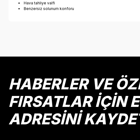
Hava tahliye valfi
Benzersiz solunum konforu
Bu ürünün fiyat bilgisi, resim, ürün açıklamalarında ve diğer k
Görüş ve önerileriniz için teşekkür ederiz.
Ürün resmi kalitesiz, bozuk veya görüntülenemiyor.
Ürün açıklamasında eksik bilgiler bulunuyor.
Ürün bilgilerinde hatalar bulunuyor.
HABERLER VE ÖZ
Ürün fiyatı diğer sitelerden daha pahalı.
Bu ürüne benzer farklı alternatifler olmalı.
FIRSATLAR İÇİN 
ADRESİNİ KAYDE