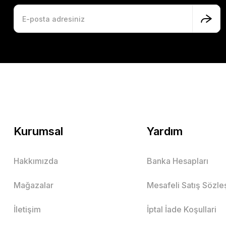
Kurumsal
Yardım
Hakkımızda
Banka Hesapları
Mağazalar
Mesafeli Satış Sözl
İletişim
İptal İade Koşullari