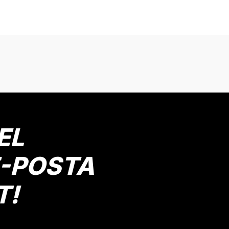
onularda yetersiz gördüğünüz noktaları öneri formunu kullanarak tarafımız
Bu ürüne ilk yorumu siz yapın!
Yorum Yaz
EL
E-POSTA
T!
Gönder