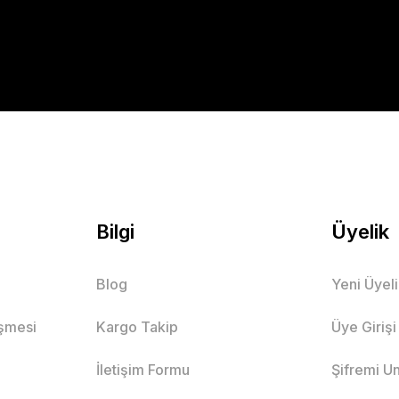
Bilgi
Üyelik
Blog
Yeni Üyel
eşmesi
Kargo Takip
Üye Girişi
İletişim Formu
Şifremi U