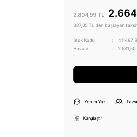
2.664
2.804,99 TL
387,05 TL den başlayan taksit
Stok Kodu
411487 B
Havale
2.531,50
Yorum Yaz
Tavsi
Karşılaştır