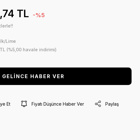
,74 TL
-%5
lerle!!
lk/Lime
 TL (%5,00 havale indirimi)
GELİNCE HABER VER
ye Et
Fiyatı Düşünce Haber Ver
Paylaş