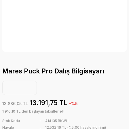
Mares Puck Pro Dalış Bilgisayarı
13.191,75 TL
13.886,05 TL
-%5
1.916,10 TL den başlayan taksitlerle!!
Stok Kodu
414135 BKWH
Havale
12.532,16 TL (%5,00 havale indirimi)