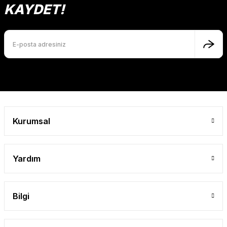
Ürün açıklamasında eksik bilgiler bulunuyor.
KAYDET!
Ürün bilgilerinde hatalar bulunuyor.
Ürün fiyatı diğer sitelerden daha pahalı.
Bu ürüne benzer farklı alternatifler olmalı.
Gönder
Kurumsal
Yardım
Bilgi