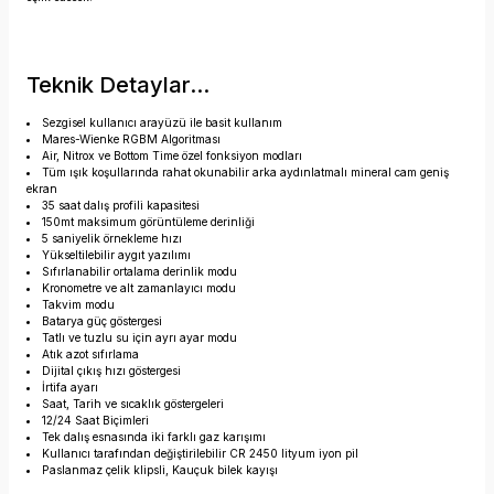
Teknik Detaylar...
Sezgisel kullanıcı arayüzü ile basit kullanım
Mares-Wienke RGBM Algoritması
Air, Nitrox ve Bottom Time özel fonksiyon modları
Tüm ışık koşullarında rahat okunabilir arka aydınlatmalı mineral cam geniş
ekran
35 saat dalış profili kapasitesi
150mt maksimum görüntüleme derinliği
5 saniyelik örnekleme hızı
Yükseltilebilir aygıt yazılımı
Sıfırlanabilir ortalama derinlik modu
Kronometre ve alt zamanlayıcı modu
Takvim modu
Batarya güç göstergesi
Tatlı ve tuzlu su için ayrı ayar modu
Atık azot sıfırlama
Dijital çıkış hızı göstergesi
İrtifa ayarı
Saat, Tarih ve sıcaklık göstergeleri
12/24 Saat Biçimleri
Tek dalış esnasında iki farklı gaz karışımı
Kullanıcı tarafından değiştirilebilir CR 2450 lityum iyon pil
Paslanmaz çelik klipsli, Kauçuk bilek kayışı