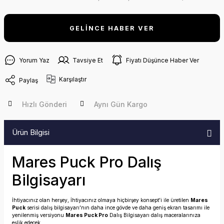
GELİNCE HABER VER
Yorum Yaz
Tavsiye Et
Fiyatı Düşünce Haber Ver
Karşılaştır
Paylaş
Hızlı Gönderi
Aynı Gün Kargo
Ürün Bilgisi
Mares Puck Pro Dalış
Bilgisayarı
İhtiyacınız olan herşey, İhtiyacınız olmaya hiçbirşey konsept'i ile üretilen
Mares
Puck
serisi dalış bilgisayarı'nın daha ince gövde ve daha geniş ekran tasarımı ile
yenilenmiş versiyonu
Mares Puck Pro
Dalış Bilgisayarı dalış maceralarınıza
eşlik edecek.