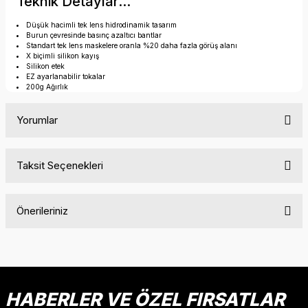
Teknik Detaylar...
Düşük hacimli tek lens hidrodinamik tasarım
Burun çevresinde basınç azaltıcı bantlar
Standart tek lens maskelere oranla %20 daha fazla görüş alanı
X biçimli silikon kayış
Silikon etek
EZ ayarlanabilir tokalar
200g Ağırlık
Yorumlar
Taksit Seçenekleri
Bu ürüne ilk yorumu siz yapın!
Önerileriniz
Yorum Yaz
Bu ürünün fiyat bilgisi, resim, ürün açıklamalarında ve diğer
konularda yetersiz gördüğünüz noktaları öneri formunu
kullanarak tarafımıza iletebilirsiniz.
Görüş ve önerileriniz için teşekkür ederiz.
HABERLER VE ÖZEL FIRSATLAR