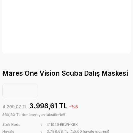
Mares One Vision Scuba Dalış Maskesi
3.998,61 TL
4.209,07 TL
-%5
580,80 TL den başlayan taksitlerle!!
Stok Kodu
411046 EBWHKBK
Havale
3.798,68 TL (%5,00 havale indirimi)