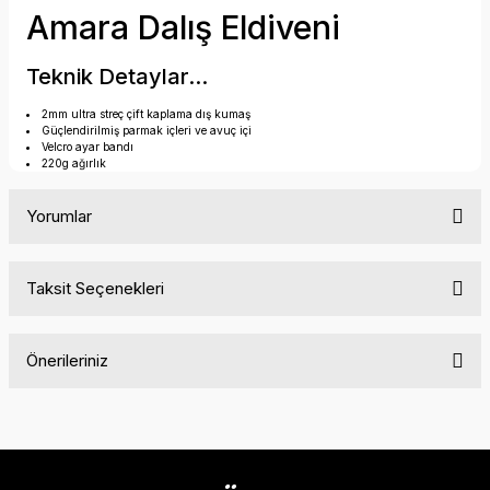
Amara Dalış Eldiveni
Teknik Detaylar...
2mm ultra streç çift kaplama dış kumaş
Güçlendirilmiş parmak içleri ve avuç içi
Velcro ayar bandı
220g ağırlık
Yorumlar
Taksit Seçenekleri
Bu ürüne ilk yorumu siz yapın!
Önerileriniz
Yorum Yaz
Bu ürünün fiyat bilgisi, resim, ürün açıklamalarında ve diğer
konularda yetersiz gördüğünüz noktaları öneri formunu
kullanarak tarafımıza iletebilirsiniz.
Görüş ve önerileriniz için teşekkür ederiz.