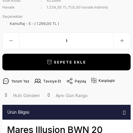
Stok Kodu
422666
Havale
1.234,05 TL (%5,00 havale indirimi)
Seçenekler
Kamuflaj - S - ( 1.299,00 TL )
SEPETE EKLE
Karşılaştır
Yorum Yaz
Tavsiye Et
Paylaş
Hızlı Gönderi
Aynı Gün Kargo
Ürün Bilgisi
Mares Illusion BWN 20