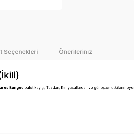
t Seçenekleri
Önerileriniz
kili)
ares Bungee
palet kayışı, Tuzdan, Kimyasallardan ve güneşten etkilenmey