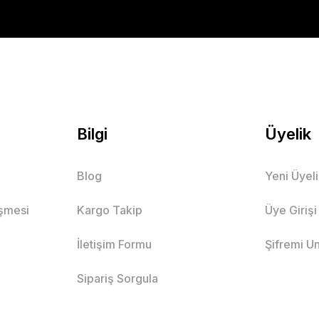
Bilgi
Üyelik
Blog
Yeni Üyel
eşmesi
Kargo Takip
Üye Girişi
İletişim Formu
Şifremi U
Sipariş Sorgula