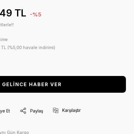
,49 TL
-%5
lerle!!
Lime
 TL (%5,00 havale indirimi)
GELİNCE HABER VER
Karşılaştır
ye Et
Paylaş
ynı Gün Kargo