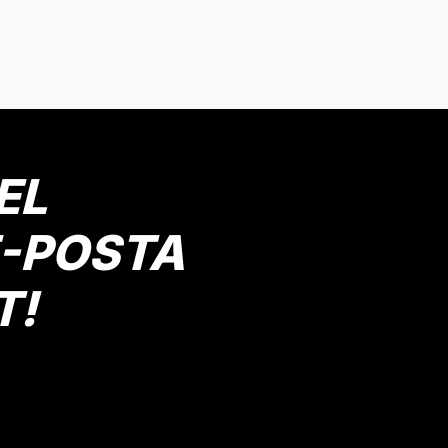
onularda yetersiz gördüğünüz noktaları öneri formunu kullanarak tarafımız
Bu ürüne ilk yorumu siz yapın!
Yorum Yaz
EL
E-POSTA
T!
Gönder