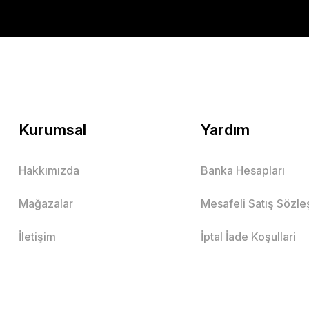
Kurumsal
Yardım
Hakkımızda
Banka Hesapları
Mağazalar
Mesafeli Satış Sözl
İletişim
İptal İade Koşullari