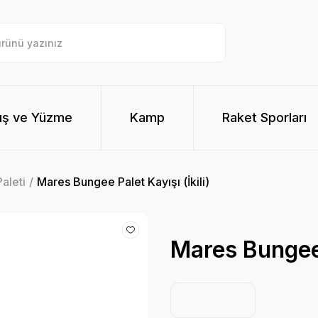
ış ve Yüzme
Kamp
Raket Sporları
aleti
Mares Bungee Palet Kayışı (İkili)
Mares Bungee P