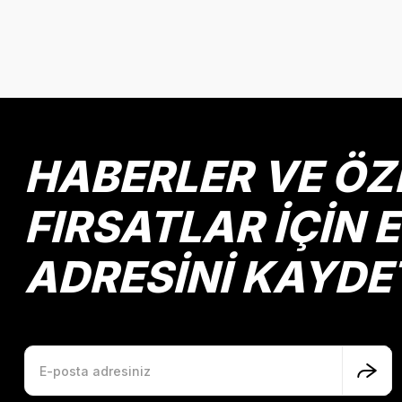
Bu ürünün fiyat bilgisi, resim, ürün açıklamalarında ve diğer k
Görüş ve önerileriniz için teşekkür ederiz.
Ürün resmi kalitesiz, bozuk veya görüntülenemiyor.
Ürün açıklamasında eksik bilgiler bulunuyor.
Ürün bilgilerinde hatalar bulunuyor.
HABERLER VE ÖZ
Ürün fiyatı diğer sitelerden daha pahalı.
Bu ürüne benzer farklı alternatifler olmalı.
FIRSATLAR İÇİN 
ADRESİNİ KAYDE