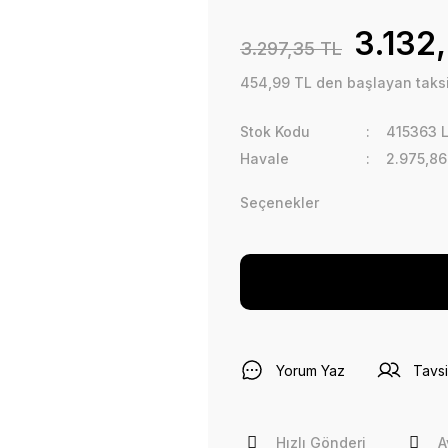
3.132
3.297,35 TL
454,99 TL den başlayan taksit
Stok Kodu
415363 
Havale
2.975,86
Seçenekler
Yorum Yaz
Tavsi
Hızlı Gönderi
A