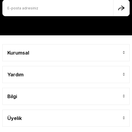
Ürün fiyatı diğer sitelerden daha pahalı.
Bu ürüne benzer farklı alternatifler olmalı.
Gönder
Kurumsal
Yardım
Bilgi
Üyelik