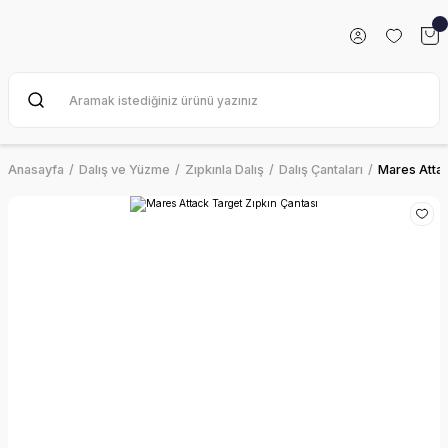
Anasayfa
Dalış ve Yüzme
Zıpkınla Dalış
Dalış Çantaları
Mares Attac