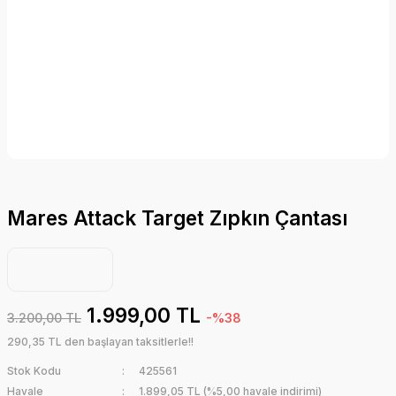
Mares Attack Target Zıpkın Çantası
1.999,00 TL
3.200,00 TL
-%38
290,35 TL den başlayan taksitlerle!!
Stok Kodu
425561
Havale
1.899,05 TL (%5,00 havale indirimi)