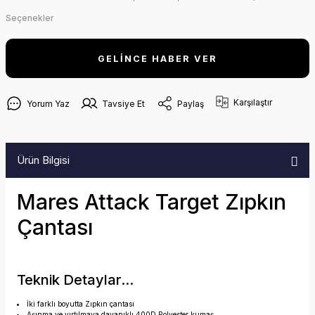
Seçenekler
GELİNCE HABER VER
Karşılaştır
Yorum Yaz
Tavsiye Et
Paylaş
Ürün Bilgisi
Mares Attack Target Zıpkın
Çantası
Teknik Detaylar...
İki farklı boyutta Zıpkın çantası
Aşınma ve yırtılmaya dayanıklı 400D Polyester kumaş