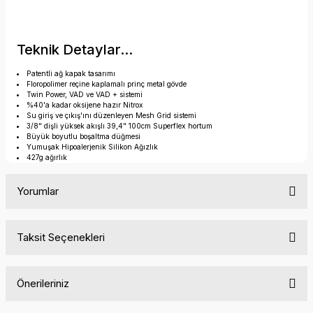
Teknik Detaylar...
Patentli ağ kapak tasarımı
Floropolimer reçine kaplamalı prinç metal gövde
Twin Power, VAD ve VAD + sistemi
%40'a kadar oksijene hazır Nitrox
Su giriş ve çıkış'ını düzenleyen Mesh Grid sistemi
3/8" dişli yüksek akışlı 39,4" 100cm Superflex hortum
Büyük boyutlu boşaltma düğmesi
Yumuşak Hipoalerjenik Silikon Ağızlık
427g ağırlık
Yorumlar
Taksit Seçenekleri
Bu ürüne ilk yorumu siz yapın!
Önerileriniz
Yorum Yaz