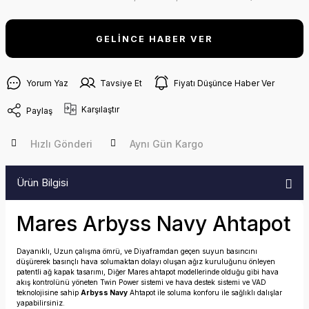
GELİNCE HABER VER
Yorum Yaz
Tavsiye Et
Fiyatı Düşünce Haber Ver
Karşılaştır
Paylaş
Hızlı Gönderi
Aynı Gün Kargo
Ürün Bilgisi
Mares Arbyss Navy Ahtapot
Dayanıklı, Uzun çalışma ömrü, ve Diyaframdan geçen suyun basıncını
düşürerek basınçlı hava solumaktan dolayı oluşan ağız kuruluğunu önleyen
patentli ağ kapak tasarımı, Diğer Mares ahtapot modellerinde olduğu gibi hava
akış kontrolünü yöneten Twin Power sistemi ve hava destek sistemi ve VAD
teknolojisine sahip
Arbyss Navy
Ahtapot ile soluma konforu ile sağlıklı dalışlar
yapabilirsiniz.