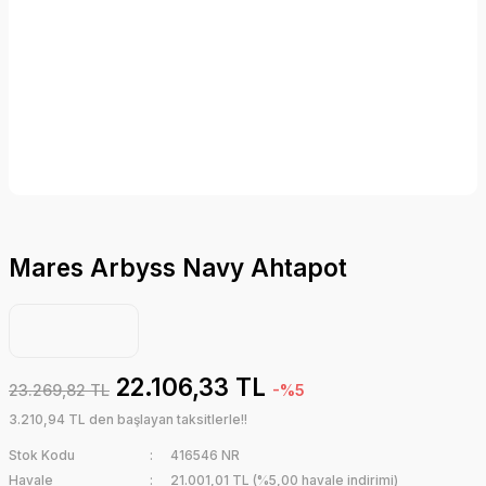
Mares Arbyss Navy Ahtapot
22.106,33 TL
23.269,82 TL
-%5
3.210,94 TL den başlayan taksitlerle!!
Stok Kodu
416546 NR
Havale
21.001,01 TL (%5,00 havale indirimi)