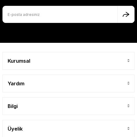
Ürün fiyatı diğer sitelerden daha pahalı.
Bu ürüne benzer farklı alternatifler olmalı.
Gönder
Kurumsal
Yardım
Bilgi
Üyelik