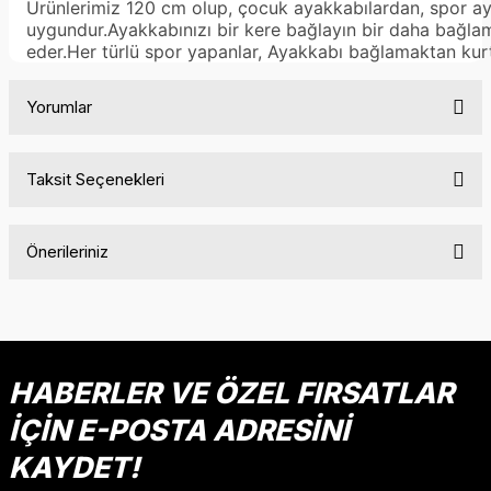
Ürünlerimiz 120 cm olup, çocuk ayakkabılardan, spor ay
uygundur.Ayakkabınızı bir kere bağlayın bir daha bağla
eder.Her türlü spor yapanlar, Ayakkabı bağlamaktan kurtu
Yorumlar
Taksit Seçenekleri
Bu ürüne ilk yorumu siz yapın!
Önerileriniz
Yorum Yaz
Bu ürünün fiyat bilgisi, resim, ürün açıklamalarında ve diğer
konularda yetersiz gördüğünüz noktaları öneri formunu
kullanarak tarafımıza iletebilirsiniz.
Görüş ve önerileriniz için teşekkür ederiz.
HABERLER VE ÖZEL FIRSATLAR
İÇİN E-POSTA ADRESİNİ
Ürün resmi kalitesiz, bozuk veya görüntülenemiyor.
Ürün açıklamasında eksik bilgiler bulunuyor.
KAYDET!
Ürün bilgilerinde hatalar bulunuyor.