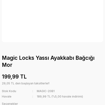
Magic Locks Yassı Ayakkabı Bağcığı
Mor
199,99 TL
29,05 TL den başlayan taksitlerle!!
Stok Kodu
MAGIC-20B1
Havale
189,99 TL (%5,00 havale indirimi)
Seçenekler