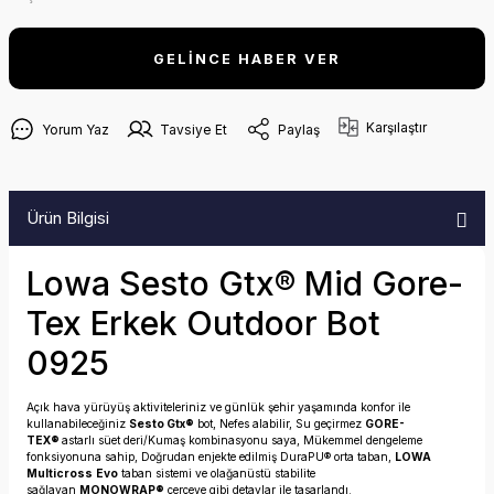
GELİNCE HABER VER
Karşılaştır
Yorum Yaz
Tavsiye Et
Paylaş
Ürün Bilgisi
Lowa Sesto Gtx® Mid Gore-
Tex Erkek Outdoor Bot
0925
Açık hava yürüyüş aktiviteleriniz ve günlük şehir yaşamında konfor ile
kullanabileceğiniz
Sesto Gtx®
bot, Nefes alabilir, Su geçirmez
GORE-
TEX®
astarlı süet deri/Kumaş kombinasyonu saya, Mükemmel dengeleme
fonksiyonuna sahip, Doğrudan enjekte edilmiş DuraPU® orta taban,
LOWA
Multicross
Evo
taban sistemi ve olağanüstü stabilite
sağlayan
MONOWRAP®
çerçeve gibi detaylar ile tasarlandı.