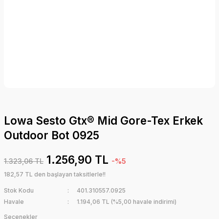
Lowa Sesto Gtx® Mid Gore-Tex Erkek
Outdoor Bot 0925
1.256,90 TL
1.323,06 TL
-%5
182,57 TL den başlayan taksitlerle!!
Stok Kodu
401.310557.0925
Havale
1.194,06 TL (%5,00 havale indirimi)
Seçenekler