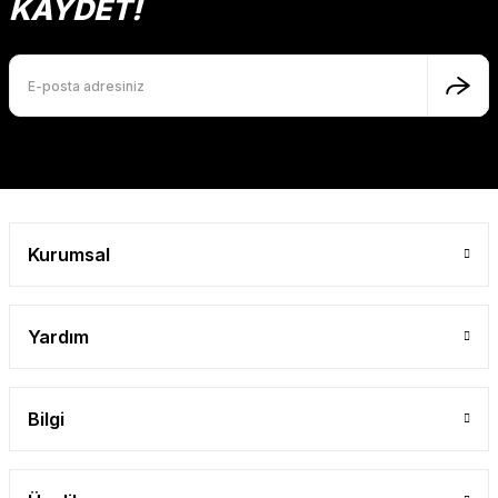
KAYDET!
Ürün fiyatı diğer sitelerden daha pahalı.
Bu ürüne benzer farklı alternatifler olmalı.
Gönder
Kurumsal
Yardım
Bilgi