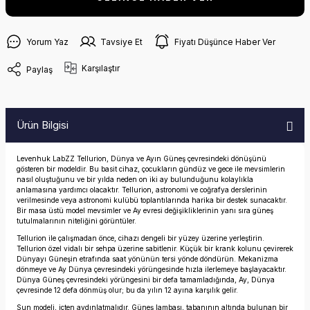
Yorum Yaz
Tavsiye Et
Fiyatı Düşünce Haber Ver
Karşılaştır
Paylaş
Ürün Bilgisi
Levenhuk LabZZ Tellurion, Dünya ve Ayın Güneş çevresindeki dönüşünü
gösteren bir modeldir. Bu basit cihaz, çocukların gündüz ve gece ile mevsimlerin
nasıl oluştuğunu ve bir yılda neden on iki ay bulunduğunu kolaylıkla
anlamasına yardımcı olacaktır. Tellurion, astronomi ve coğrafya derslerinin
verilmesinde veya astronomi kulübü toplantılarında harika bir destek sunacaktır.
Bir masa üstü model mevsimler ve Ay evresi değişikliklerinin yanı sıra güneş
tutulmalarının niteliğini görüntüler.
Tellurion ile çalışmadan önce, cihazı dengeli bir yüzey üzerine yerleştirin.
Tellurion özel vidalı bir sehpa üzerine sabitlenir. Küçük bir krank kolunu çevirerek
Dünyayı Güneşin etrafında saat yönünün tersi yönde döndürün. Mekanizma
dönmeye ve Ay Dünya çevresindeki yörüngesinde hızla ilerlemeye başlayacaktır.
Dünya Güneş çevresindeki yörüngesini bir defa tamamladığında, Ay, Dünya
çevresinde 12 defa dönmüş olur; bu da yılın 12 ayına karşılık gelir.
Sun modeli, içten aydınlatmalıdır. Güneş lambası, tabanının altında bulunan bir