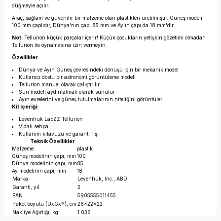
düğmeyle açılır.
Araç, sağlam ve güvenilir bir malzeme olan plastikten üretilmiştir. Güneş modeli
100 mm çaplıdır, Dünya'nın çapı 85 mm ve Ay'ın çapı da 18 mm'dir.
Not:
Tellurion küçük parçalar içerir! Küçük çocukların yetişkin gözetimi olmadan
Tellurion ile oynamasına izin vermeyin.
Özellikler:
Dünya ve Ayın Güneş çevresindeki dönüşü için bir mekanik model
Kullanıcı dostu bir astronomi görüntüleme modeli
Tellurion manuel olarak çalıştırılır
Sun modeli aydınlatmalı olarak sunulur
Ayın evrelerini ve güneş tutulmalarının niteliğini görüntüler
Kit içeriği:
Levenhuk LabZZ Tellurion
Vidalı sehpa
Kullanım kılavuzu ve garanti fişi
Teknik Özellikler
Malzeme
plastik
Güneş modelinin çapı, mm
100
Dünya modelinin çapı, mm
85
Ay modelinin çapı, mm
18
Marka
Levenhuk, Inc., ABD
Garanti, yıl
2
EAN
5905555011455
Paket boyutu (UxGxY), cm
26x22x22
Nakliye Ağırlığı, kg
1.036