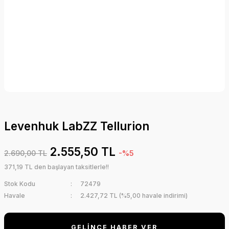
Levenhuk LabZZ Tellurion
2.555,50 TL
2.690,00 TL
-%5
371,19 TL den başlayan taksitlerle!!
Stok Kodu
72479
Havale
2.427,72 TL (%5,00 havale indirimi)
GELİNCE HABER VER