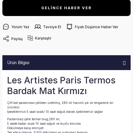
GELİNCE HABER VER
Yorum Yaz
Tavsiye Et
Fiyatı Düşünce Haber Ver
Karşılaştır
Paylaş
Ürün Bilgisi
Les Artistes Paris Termos
Bardak Mat Kırmızı
Çift kat paslanmaz çelikten üretilmiş, 280 ml hacimli şık ve rengarenk bir
üründür.
İçeceklerinizi 5 saat sıcak/ 10 saat soğuk olarak içebilmenizi sağlar
Paslanmaz çelik termal mug,280 ml,
5 saate kadar sıcak 10 saat soğuk ve buzlu koruma
Dökülmeye karşı emniyet
Tek elle kullanım, %100 dökülmez ve sızdırmaz tasarım