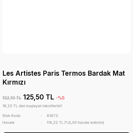
Les Artistes Paris Termos Bardak Mat
Kırmızı
125,50 TL
132,10 TL
-%5
18,23 TL den başlayan taksitlerle!!
Stok Kodu
A1873
Havale
119,22 TL (%5,00 havale indirimi)