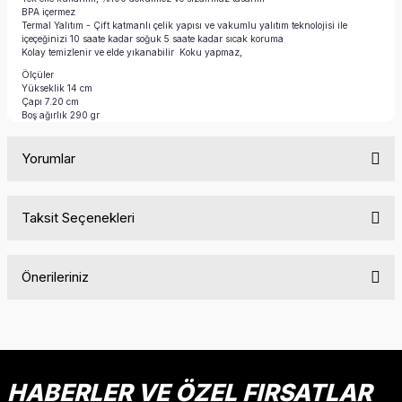
BPA içermez
Termal Yalıtım - Çift katmanlı çelik yapısı ve vakumlu yalıtım teknolojisi ile
içeçeğinizi 10 saate kadar soğuk 5 saate kadar sıcak koruma
Kolay temizlenir ve elde yıkanabilir Koku yapmaz,
Ölçüler
Yükseklik 14 cm
Çapı 7.20 cm
Boş ağırlık 290 gr
Yorumlar
Taksit Seçenekleri
Bu ürüne ilk yorumu siz yapın!
Önerileriniz
Yorum Yaz
Bu ürünün fiyat bilgisi, resim, ürün açıklamalarında ve diğer
konularda yetersiz gördüğünüz noktaları öneri formunu
kullanarak tarafımıza iletebilirsiniz.
Görüş ve önerileriniz için teşekkür ederiz.
HABERLER VE ÖZEL FIRSATLAR