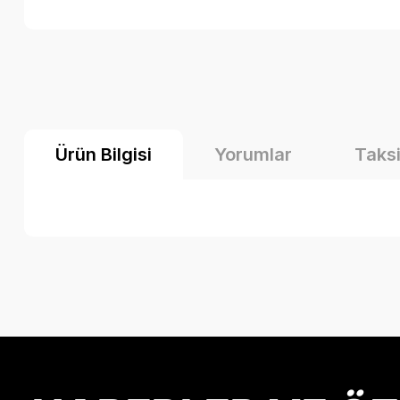
Ürün Bilgisi
Yorumlar
Taksi
Bu ürünün fiyat bilgisi, resim, ürün açıklamalarında ve diğer k
Görüş ve önerileriniz için teşekkür ederiz.
Ürün resmi kalitesiz, bozuk veya görüntülenemiyor.
Ürün açıklamasında eksik bilgiler bulunuyor.
Ürün bilgilerinde hatalar bulunuyor.