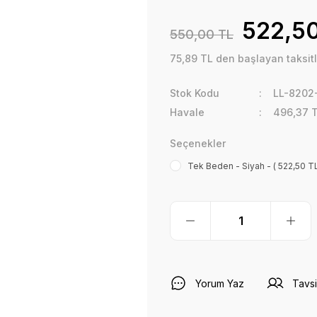
522,50
550,00 TL
75,89 TL den başlayan taksitl
Stok Kodu
LL-8202
Havale
496,37 T
Seçenekler
Tek Beden - Siyah - ( 522,50 TL
Yorum Yaz
Tavsi