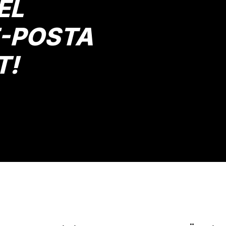
EL
E-POSTA
T!
Gönder