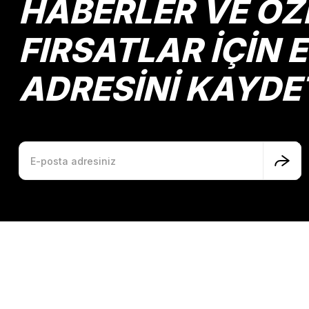
HABERLER VE ÖZ
Ürün fiyatı diğer sitelerden daha pahalı.
Bu ürüne benzer farklı alternatifler olmalı.
FIRSATLAR İÇİN 
ADRESİNİ KAYDE