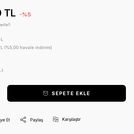
 TL
-%5
erle!!
-L
L (%5,00 havale indirimi)
 )
SEPETE EKLE
Karşılaştır
ye Et
Paylaş