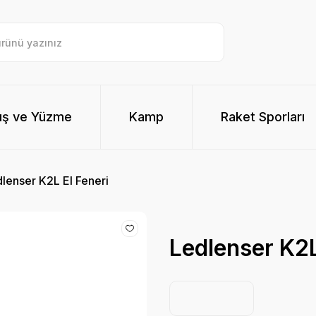
ış ve Yüzme
Kamp
Raket Sporları
lenser K2L El Feneri
Ledlenser K2L