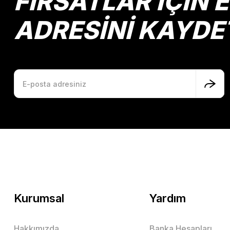
FIRSATLAR İÇİN 
ADRESİNİ KAYDE
Kurumsal
Yardım
Hakkımızda
Banka Hesapları