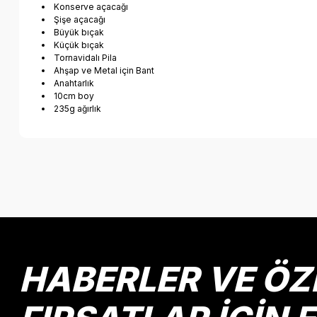
Konserve açacağı
Şişe açacağı
Büyük bıçak
Küçük bıçak
Tornavidalı Pila
Ahşap ve Metal için Bant
Anahtarlık
10cm boy
235g ağırlık
Bu ürünün fiyat bilgisi, resim, ürün açıklamalarında ve diğer k
Görüş ve önerileriniz için teşekkür ederiz.
Ürün resmi kalitesiz, bozuk veya görüntülenemiyor.
Ürün açıklamasında eksik bilgiler bulunuyor.
Ürün bilgilerinde hatalar bulunuyor.
HABERLER VE ÖZ
Ürün fiyatı diğer sitelerden daha pahalı.
Bu ürüne benzer farklı alternatifler olmalı.