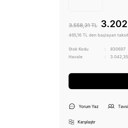
3.202
3.558,31 TL
465,16 TL den başlayan taksitl
Stok Kodu
830697
Havale
3.042,35
Yorum Yaz
Tavsi
Karşılaştır