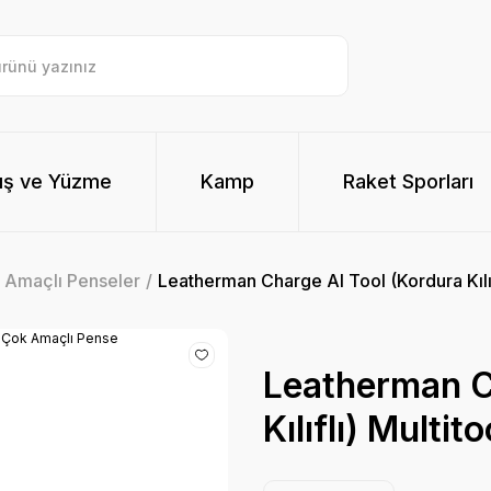
ış ve Yüzme
Kamp
Raket Sporları
k Amaçlı Penseler
Leatherman Charge Al Tool (Kordura Kılı
Leatherman C
Kılıflı) Multi