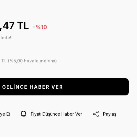
,47 TL
-%10
erle!!
 TL (%5,00 havale indirimi)
GELİNCE HABER VER
ye Et
Fiyatı Düşünce Haber Ver
Paylaş