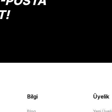
E-POSTA
T!
Gönder
Bilgi
Üyelik
Blog
Yeni Üyel