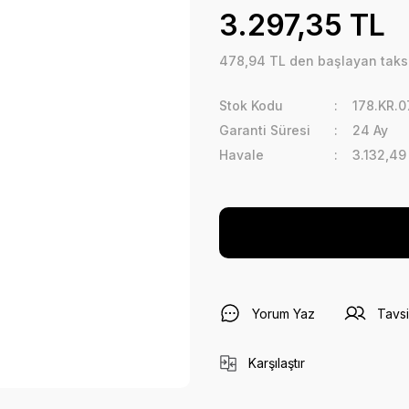
3.297,35 TL
478,94 TL den başlayan taksit
Stok Kodu
178.KR.
Garanti Süresi
24 Ay
Havale
3.132,49
Yorum Yaz
Tavsi
Karşılaştır