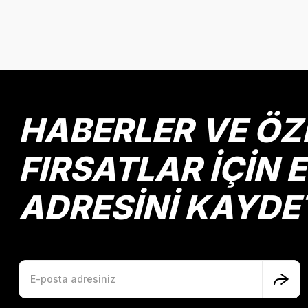
Bu ürünün fiyat bilgisi, resim, ürün açıklamalarında ve diğer k
Görüş ve önerileriniz için teşekkür ederiz.
Ürün resmi kalitesiz, bozuk veya görüntülenemiyor.
Ürün açıklamasında eksik bilgiler bulunuyor.
Ürün bilgilerinde hatalar bulunuyor.
HABERLER VE ÖZ
Ürün fiyatı diğer sitelerden daha pahalı.
Bu ürüne benzer farklı alternatifler olmalı.
FIRSATLAR İÇİN 
ADRESİNİ KAYDE