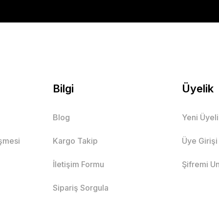
Bilgi
Üyelik
Blog
Yeni Üyel
eşmesi
Kargo Takip
Üye Girişi
İletişim Formu
Şifremi U
Sipariş Sorgula