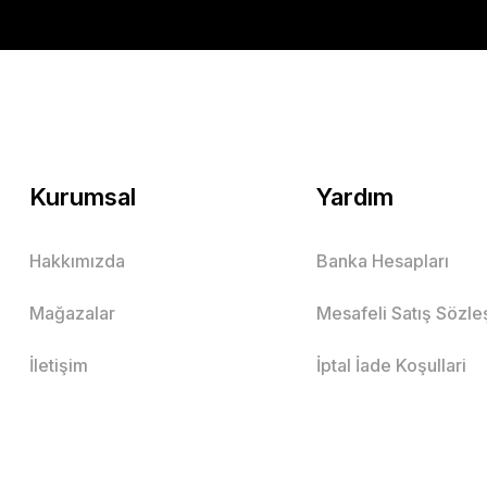
Kurumsal
Yardım
Hakkımızda
Banka Hesapları
Mağazalar
Mesafeli Satış Sözl
İletişim
İptal İade Koşullari