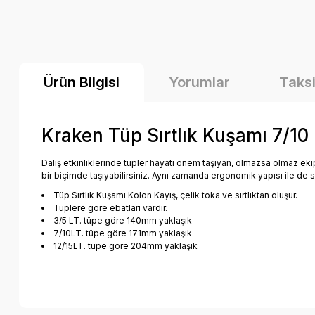
Ürün Bilgisi
Yorumlar
Taksi
Kraken Tüp Sırtlık Kuşamı 7/10 
Dalış etkinliklerinde tüpler hayati önem taşıyan, olmazsa olmaz ek
bir biçimde taşıyabilirsiniz. Aynı zamanda ergonomik yapısı ile de sı
Tüp Sırtlık Kuşamı Kolon Kayış, çelik toka ve sırtlıktan oluşur.
Tüplere göre ebatları vardır.
3/5 LT. tüpe göre 140mm yaklaşık
7/10LT. tüpe göre 171mm yaklaşık
12/15LT. tüpe göre 204mm yaklaşık