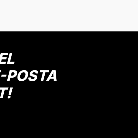
onularda yetersiz gördüğünüz noktaları öneri formunu kullanarak tarafımız
Bu ürüne ilk yorumu siz yapın!
Yorum Yaz
EL
E-POSTA
T!
Gönder