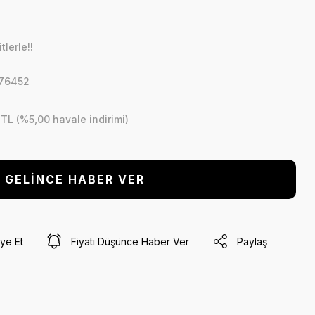
lerle!!
076452
 TL (%5,00 havale indirimi)
GELİNCE HABER VER
ye Et
Fiyatı Düşünce Haber Ver
Paylaş