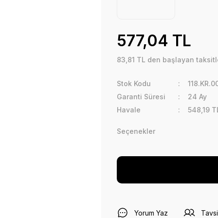
577,04 TL
83,81 TL den başlayan taksitle
Stok Kodu
118.KR.
Garanti Süresi
24 Ay
Havale
548,19 T
Seçenekler
Yorum Yaz
Tavsi