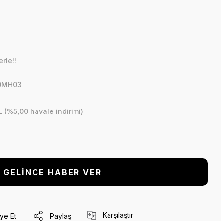
rle!!
00MH03
L (%5,00 havale indirimi)
GELİNCE HABER VER
Karşılaştır
ye Et
Paylaş