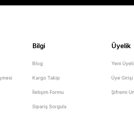
Bilgi
Üyelik
Blog
Yeni Üyel
eşmesi
Kargo Takip
Üye Girişi
İletişim Formu
Şifremi U
Sipariş Sorgula