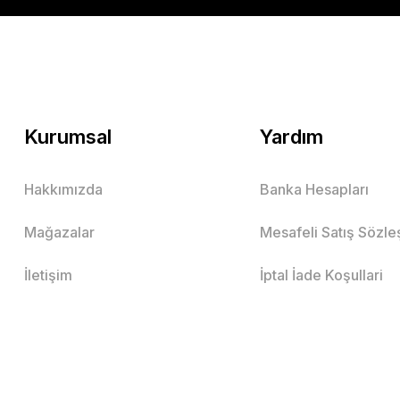
Kurumsal
Yardım
Hakkımızda
Banka Hesapları
Mağazalar
Mesafeli Satış Sözl
İletişim
İptal İade Koşullari