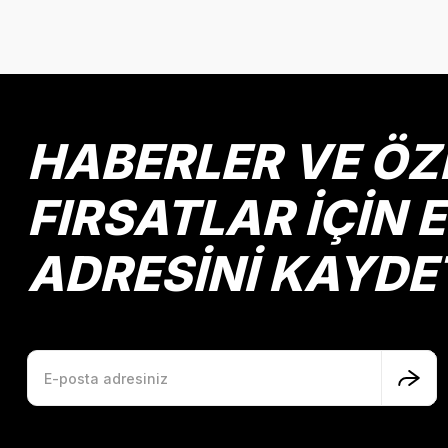
Bu ürünün fiyat bilgisi, resim, ürün açıklamalarında ve diğer k
Görüş ve önerileriniz için teşekkür ederiz.
Ürün resmi kalitesiz, bozuk veya görüntülenemiyor.
Ürün açıklamasında eksik bilgiler bulunuyor.
Ürün bilgilerinde hatalar bulunuyor.
HABERLER VE ÖZ
Ürün fiyatı diğer sitelerden daha pahalı.
Bu ürüne benzer farklı alternatifler olmalı.
FIRSATLAR İÇİN 
ADRESİNİ KAYDE