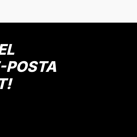
onularda yetersiz gördüğünüz noktaları öneri formunu kullanarak tarafımız
Bu ürüne ilk yorumu siz yapın!
Yorum Yaz
EL
E-POSTA
T!
Gönder