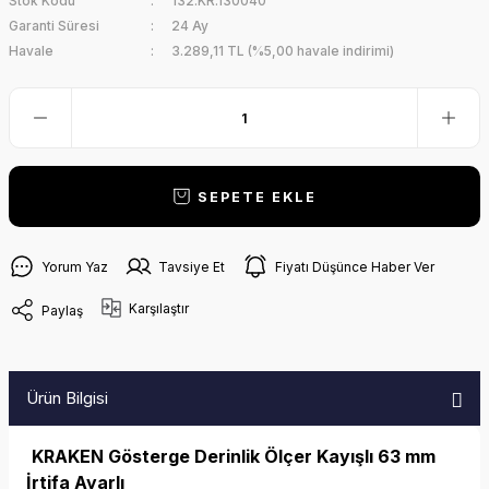
Stok Kodu
132.KR.130040
Garanti Süresi
24 Ay
Havale
3.289,11 TL (%5,00 havale indirimi)
SEPETE EKLE
Yorum Yaz
Tavsiye Et
Fiyatı Düşünce Haber Ver
Karşılaştır
Paylaş
Ürün Bilgisi
KRAKEN Gösterge Derinlik Ölçer Kayışlı 63 mm
İrtifa Ayarlı