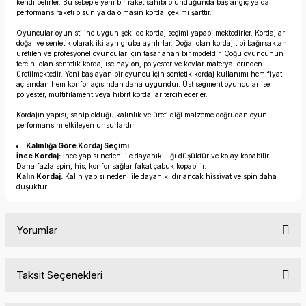
kendi belirler. Bu sebeple yeni bir raket sahibi olunduğunda başlangıç ya da
performans raketi olsun ya da olmasın kordaj çekimi şarttır.
Oyuncular oyun stiline uygun şekilde kordaj seçimi yapabilmektedirler. Kordajlar
doğal ve sentetik olarak iki ayrı gruba ayrılırlar. Doğal olan kordaj tipi bağırsaktan
üretilen ve profesyonel oyuncular için tasarlanan bir modeldir. Çoğu oyuncunun
tercihi olan sentetik kordaj ise naylon, polyester ve kevlar materyallerinden
üretilmektedir. Yeni başlayan bir oyuncu için sentetik kordaj kullanımı hem fiyat
açısından hem konfor açısından daha uygundur. Üst segment oyuncular ise
polyester, multifilament veya hibrit kordajlar tercih ederler.
Kordajın yapısı, sahip olduğu kalınlık ve üretildiği malzeme doğrudan oyun
performansını etkileyen unsurlardır.
Kalınlığa Göre Kordaj Seçimi:
İnce Kordaj:
İnce yapısı nedeni ile dayanıklılığı düşüktür ve kolay kopabilir.
Daha fazla spin, his, konfor sağlar fakat çabuk kopabilir.
Kalın Kordaj:
Kalın yapısı nedeni ile dayanıklıdır ancak hissiyat ve spin daha
düşüktür.
Yorumlar
Taksit Seçenekleri
Bu ürüne ilk yorumu siz yapın!