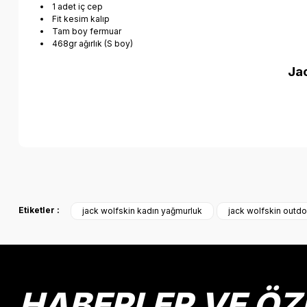
1 adet iç cep
Fit kesim kalıp
Tam boy fermuar
468gr ağırlık (S boy)
Ja
Bu ürünün fiyat bilgisi, resim, ürün açıklamalarında ve diğer k
Görüş ve önerileriniz için teşekkür ederiz.
Etiketler :
jack wolfskin kadın yağmurluk
jack wolfskin outd
Ürün resmi kalitesiz, bozuk veya görüntülenemiyor.
Ürün açıklamasında eksik bilgiler bulunuyor.
Ürün bilgilerinde hatalar bulunuyor.
Ürün fiyatı diğer sitelerden daha pahalı.
HABERLER VE ÖZ
Bu ürüne benzer farklı alternatifler olmalı.