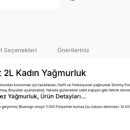
t Seçenekleri
Önerileriniz
t 2L Kadın Yağmurluk
ağmurdan korunmak için tasarlanan, Hafif ve fonksiyonel yağmurluk Stormy P
ş, Boyutları ayarlanabilir, Yakada gizlenebilir sabit kapşon gibi teknik dona
z Yağmurluk, Ürün Detayları...
r geçirmez Bluesign onaylı %100 Polyester kumaş (su sütunu derecesi: 10.