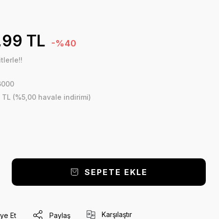
,99 TL
-%40
lerle!!
6000
 TL (%5,00 havale indirimi)
SEPETE EKLE
Karşılaştır
ye Et
Paylaş