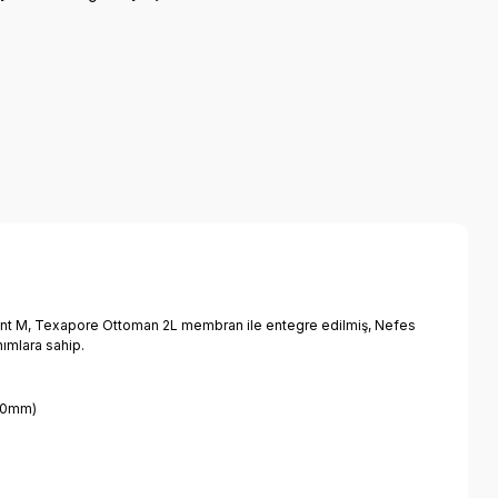
oint M, Texapore Ottoman 2L membran ile entegre edilmiş, Nefes
nımlara sahip.
000mm)