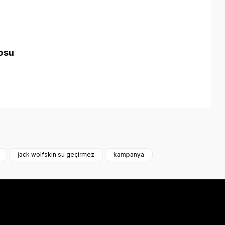
losu
a iletebilirsiniz.
jack wolfskin su geçirmez
kampanya