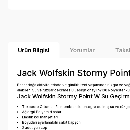
Ürün Bilgisi
Yorumlar
Taksi
Jack Wolfskin Stormy Poin
Bahar doğa aktivitelerinde ve günlük kent yaşamında rüzgar ve y
alabilen, Su ve rüzgar geçirmez Bluesign onaylı %100 Polyester kuma
Jack Wolfskin Stormy Point W Su Geçirme
Texapore Ottoman 2L membran ile entegre edilmiş su ve rüzga
Ağ örgü Polyamid astar
Elastik kol manşetleri
Boyutları ayarlanabilir sabit kapşon
2 adet yan cep