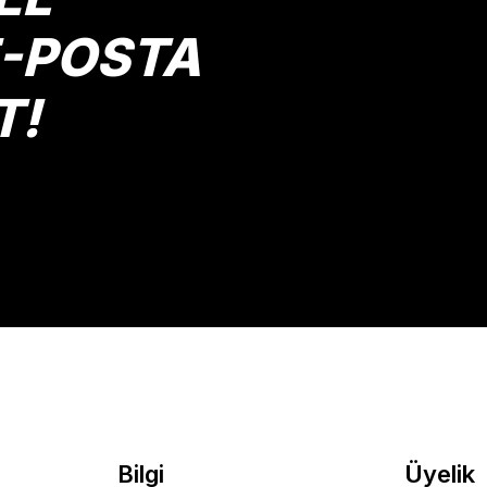
E-POSTA
T!
Gönder
Bilgi
Üyelik