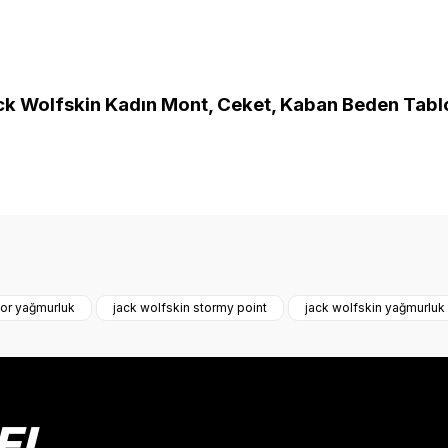
ck Wolfskin Kadın Mont, Ceket, Kaban Beden Tab
onularda yetersiz gördüğünüz noktaları öneri formunu kullanarak tarafımız
Bu ürüne ilk yorumu siz yapın!
oor yağmurluk
jack wolfskin stormy point
jack wolfskin yağmurluk
Yorum Yaz
EL