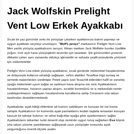
Jack Wolfskin Prelight
Vent Low Erkek Ayakkabı
Sıcak bir yaz gününde zorlu bir yürüyüşe çıkarken ayaklarınıza bakım yapmayı ve
uygun ayakkabı seçmeyi unutmayın. "
Wolf's pençe"
markasının Prelight Vent Low
Men yazlık yürüyüş ayakkabısını tanıyın. Alman markası Jack Wolfskin bunları özellikle
yoğun, hızlı açık hava yürüyüşlerini sevenler için tasarladı. Şık görünümleri çevrenin
dikkatini çeker, aynı zamanda oldukça işlevseldir ve sahada çeşitli yüzeylerde yürümek
için mükemmeldir.
Prelight Vent Low erkek yürüyüş ayakkabısı, sıcak günlerde mükemmel havalandırma
ve dolayısıyla kullanım rahatlığı sağlayan, nefes alabilen Texaflow örgü kumaş ve
sentetik malzemeden üretilmiştir. Petek yapılı özel Texachill eklentileri hafif ve esnektir,
ayağa mükemmel uyum sağlar ve optimum hava akışına izin verir. Ayakkabıların
havalandırması, havanın çapraz akışını, sıcaklık kontrolünü ve iç mekandaki nemin
uzaklaştırılmasını sağlayan havalandırma kanallarına sahip Crossvent orta taban
tarafından desteklenmektedir.
Ayakkabılar, ayak bileği ekleminin alt kısmını sabitleyen ve koruyan bir üst kısma
sahiptir. Ayakkabının ön kısmında ayak parmaklarını keskin taşlarla temastan koruyan
kauçuk bir takviye bulunur. ve rahat bağcıklar ayağa göre ayarlanmasını sağlar.
Ayakkabıların tabanları turist desenli olup zeminde uygun tutuş sağlarken
Eva
köpük
orta taban yürüme yastıklaması sağlayarak uzun yürüyüşler sırasında ayak
yorgunluğunu önemli ölçüde azaltır.