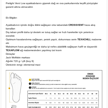
Prelight Vent Low ayakkabılarını giyerek dağ ve ova parkurlarında keyifli yürüyüşler
garanti altına alınacaktır.
Ek Bilgiler:
Ayakkabının içinde doğru iklimi sağlayan orta tabandaki
CROSSVENT
hava akış
kanalları
Dış taban profili daha iyi destek ve tutuş sağlar ve hızlı hareketler için yeterince
esnektir.
Optimum havalandırma sağlayan, petek yapılı, dokunması serin
TEXACHILL
malzeme
eki
Maksimum hava geçirgenliği ve daha iyi nefes alabilirlik sağlayan hafif ve dayanıklı
TEXAFLOW
ağ malzemesinden yapılmış üst kısım
Detaylar
Jack Wolfskin markası
Ağırlık 720 g / çift (boy 9)
Üreticinin rengi: elemental mavi