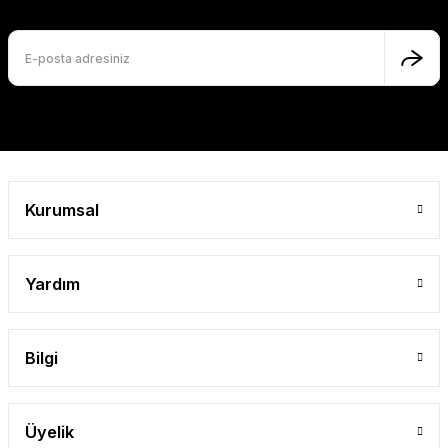
Ürün bilgilerinde hatalar bulunuyor.
Ürün fiyatı diğer sitelerden daha pahalı.
Bu ürüne benzer farklı alternatifler olmalı.
Gönder
Kurumsal
Yardım
Bilgi
Üyelik