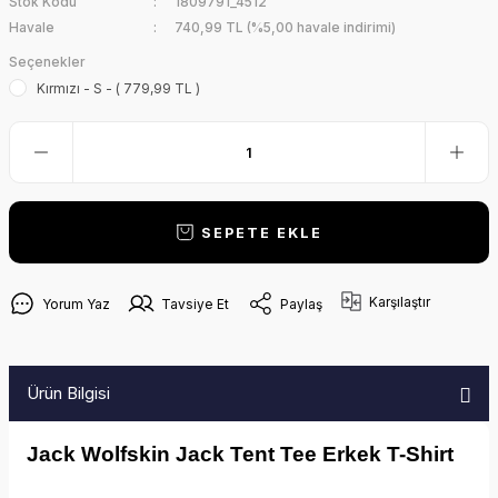
Stok Kodu
1809791_4512
Havale
740,99 TL (%5,00 havale indirimi)
Seçenekler
Kırmızı - S - ( 779,99 TL )
SEPETE EKLE
Karşılaştır
Yorum Yaz
Tavsiye Et
Paylaş
Ürün Bilgisi
Jack Wolfskin Jack Tent Tee Erkek T-Shirt