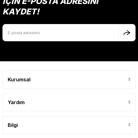
İÇİN E-POSTA ADRESİNİ
Ürün açıklamasında eksik bilgiler bulunuyor.
KAYDET!
Ürün bilgilerinde hatalar bulunuyor.
Ürün fiyatı diğer sitelerden daha pahalı.
Bu ürüne benzer farklı alternatifler olmalı.
Gönder
Kurumsal
Yardım
Bilgi