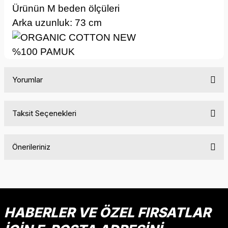
Ürünün M beden ölçüleri
Arka uzunluk: 73 cm
%100 PAMUK
Yorumlar
Taksit Seçenekleri
Bu ürüne ilk yorumu siz yapın!
Önerileriniz
Yorum Yaz
Bu ürünün fiyat bilgisi, resim, ürün açıklamalarında ve diğer
konularda yetersiz gördüğünüz noktaları öneri formunu
kullanarak tarafımıza iletebilirsiniz.
Görüş ve önerileriniz için teşekkür ederiz.
HABERLER VE ÖZEL FIRSATLAR
Ürün resmi kalitesiz, bozuk veya görüntülenemiyor.