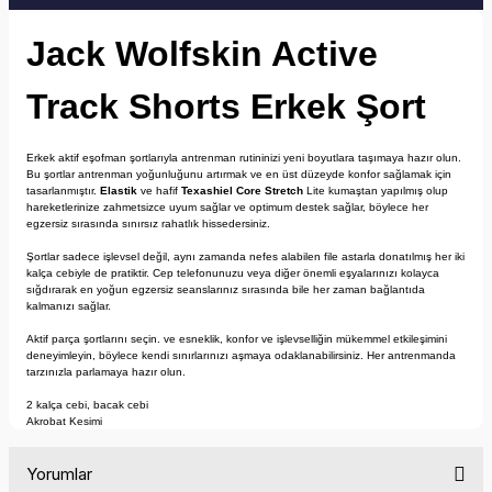
Jack Wolfskin Active
Track Shorts Erkek Şort
Erkek aktif eşofman şortlarıyla antrenman rutininizi yeni boyutlara taşımaya hazır olun.
Bu şortlar antrenman yoğunluğunu artırmak ve en üst düzeyde konfor sağlamak için
tasarlanmıştır.
Elastik
ve hafif
Texashiel Core Stretch
Lite kumaştan yapılmış olup
hareketlerinize zahmetsizce uyum sağlar ve optimum destek sağlar, böylece her
egzersiz sırasında sınırsız rahatlık hissedersiniz.
Şortlar sadece işlevsel değil, aynı zamanda nefes alabilen file astarla donatılmış her iki
kalça cebiyle de pratiktir. Cep telefonunuzu veya diğer önemli eşyalarınızı kolayca
sığdırarak en yoğun egzersiz seanslarınız sırasında bile her zaman bağlantıda
kalmanızı sağlar.
Aktif parça şortlarını seçin. ve esneklik, konfor ve işlevselliğin mükemmel etkileşimini
deneyimleyin, böylece kendi sınırlarınızı aşmaya odaklanabilirsiniz. Her antrenmanda
tarzınızla parlamaya hazır olun.
2 kalça cebi, bacak cebi
Akrobat Kesimi
Yorumlar