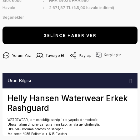
Stok Kodu
HHA.34023 HHA.990
Havale
2.671,87 TL (%5,00 havale indirimi)
Seçenekler
GELİNCE HABER VER
Karşılaştır
Yorum Yaz
Tavsiye Et
Paylaş
Ürün Bilgisi
Helly Hansen Waterwear Erkek
Rashguard
WATERWEAR, tam esnekliğe sahip likra yapıda bir modeldir.
Ulusal takım dinghy yarışçılarının katkılarıyla geliştirilmiştir.
UPF 50+ koruma derecesine sahiptir.
Malzeme: %85 Poliamid + %15 Elastan