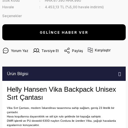
Stok Kodu
HHA.67390 HHA.990
Havale
4.453,13 TL (%5,00 havale indirimi)
Seçenekler
GELİNCE HABER VER
Karşılaştır
Yorum Yaz
Tavsiye Et
Paylaş
Ürün Bilgisi
Helly Hansen Vika Backpack Unisex
Sırt Çantası
Vika Sırt Çantası, modern İskandinav tasarımına sahip sağlam, geniş 23 litrelik bir
çantadır.
Hava koşullarına dayanıklılık ve stil için rulo şeklinde bir kapağa sahiptir.
DWR işlemli ve PU destekli 630D naylon Cordura ile üretilen Vika, yağışlı havalarda
eşyalarınızı koruyacaktır.