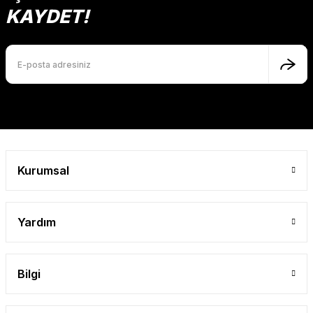
Ürün açıklamasında eksik bilgiler bulunuyor.
KAYDET!
Ürün bilgilerinde hatalar bulunuyor.
Ürün fiyatı diğer sitelerden daha pahalı.
Bu ürüne benzer farklı alternatifler olmalı.
Gönder
Kurumsal
Yardım
Bilgi