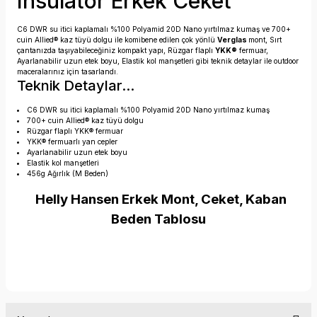
Insulator Erkek Ceket
C6 DWR su itici kaplamalı %100 Polyamid 20D Nano yırtılmaz kumaş ve 700+
cuin Allied® kaz tüyü dolgu ile komibene edilen çok yönlü
Verglas
mont, Sırt
çantanızda taşıyabileceğiniz kompakt yapı, Rüzgar flaplı
YKK®
fermuar,
Ayarlanabilir uzun etek boyu, Elastik kol manşetleri gibi teknik detaylar ile outdoor
maceralarınız için tasarlandı.
Teknik Detaylar...
C6 DWR su itici kaplamalı %100 Polyamid 20D Nano yırtılmaz kumaş
700+ cuin Allied® kaz tüyü dolgu
Rüzgar flaplı YKK® fermuar
YKK® fermuarlı yan cepler
Ayarlanabilir uzun etek boyu
Elastik kol manşetleri
456g Ağırlık (M Beden)
Helly Hansen Erkek Mont, Ceket, Kaban
Beden Tablosu