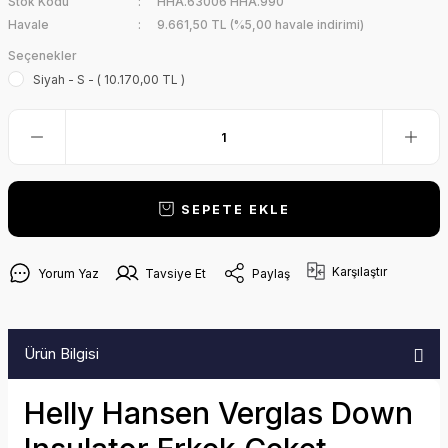
Stok Kodu
HHA.63006 HHA.990
Havale
9.661,50 TL (%5,00 havale indirimi)
Seçenekler
Siyah - S - ( 10.170,00 TL )
SEPETE EKLE
Karşılaştır
Yorum Yaz
Tavsiye Et
Paylaş
Ürün Bilgisi
Helly Hansen Verglas Down