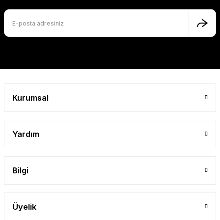
Ürün fiyatı diğer sitelerden daha pahalı.
Bu ürüne benzer farklı alternatifler olmalı.
Gönder
Kurumsal
Yardım
Bilgi
Üyelik