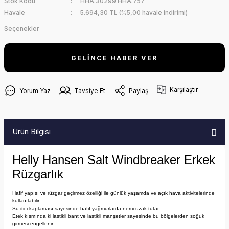
Stok Kodu
HHA.30299 HHA.757
Havale
5.694,30 TL (%5,00 havale indirimi)
Seçenekler
GELİNCE HABER VER
Karşılaştır
Yorum Yaz
Tavsiye Et
Paylaş
Ürün Bilgisi
Helly Hansen Salt Windbreaker Erkek
Rüzgarlık
Hafif yapısı ve rüzgar geçirmez özelliği ile günlük yaşamda ve açık hava aktivitelerinde
kullanılabilir.
Su itici kaplaması sayesinde hafif yağmurlarda nemi uzak tutar.
Etek kısmında ki lastikli bant ve lastikli manşetler sayesinde bu bölgelerden soğuk
girmesi engellenir.