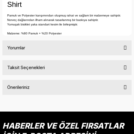
Shirt
Pamuk ve Polyester karışımından oluşmuş rahat ve sağlam bir malzemeye sahiptir.
Norveç dağlarından ilham alınarak tasarlanmış bir baskıya sahiptir.
Yumuşak bisiklet yaka standart kesim ile birleşmiştir.
Malzeme: %80 Pamuk + %20 Polyester
Yorumlar
Taksit Seçenekleri
Bu ürüne ilk yorumu siz yapın!
Önerileriniz
Yorum Yaz
Bu ürünün fiyat bilgisi, resim, ürün açıklamalarında ve diğer
konularda yetersiz gördüğünüz noktaları öneri formunu
kullanarak tarafımıza iletebilirsiniz.
Görüş ve önerileriniz için teşekkür ederiz.
HABERLER VE ÖZEL FIRSATLAR