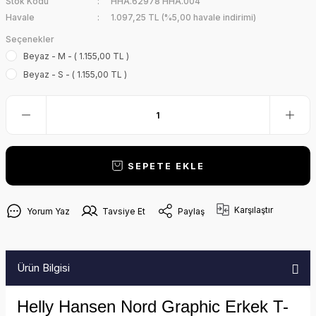
Stok Kodu
HHA.62978 HHA.004
Havale
1.097,25 TL (%5,00 havale indirimi)
Seçenekler
Beyaz - M - ( 1.155,00 TL )
Beyaz - S - ( 1.155,00 TL )
SEPETE EKLE
Karşılaştır
Yorum Yaz
Tavsiye Et
Paylaş
Ürün Bilgisi
Helly Hansen Nord Graphic Erkek T-