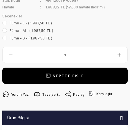
Stok Kodu
HH..12001 HHA.987
Havale
1.888,12 TL (%5,00 havale indirimi)
Seçenekler
Füme - L - ( 1.987,50 TL )
Füme - M - ( 1.987,50 TL )
Füme - S - ( 1.987,50 TL )
SEPETE EKLE
Karşılaştır
Yorum Yaz
Tavsiye Et
Paylaş
Ürün Bilgisi