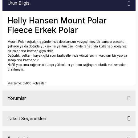
Ürün Bilgisi
Helly Hansen Mount Polar
Fleece Erkek Polar
Mount Polar soğuk kış günlerinde dolabınızın vazgeçilmez bir parçası olacaktır.
Şehirde ya da doğada yüksek ısı yalıtım özelliğiyle rahatlıkla kullanabileceğiniz
bir polar orta katman giysisidir.
Dağcılık, yelken, kayak gibi spor faaliyetlerinde vücut ısısını koruyan bir yapıya
sahip orta katmandır.
Hafif yapısına rağmen oldukça yüksek ısı yalıtımı sağlayan teknik malzemeden
üretilmiştir.
Malzeme: %100 Polyester
Yorumlar
Taksit Seçenekleri
Bu ürüne ilk yorumu siz yapın!