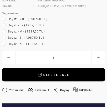
Stok Kodu
HH..12001 HHA.002
Havale
1.888,12 TL (%5,00 havale indirimi)
Seçenekler
Beyaz - 2XL - ( 1.987,50 TL )
Beyaz - L - ( 1.987,50 TL )
Beyaz - M - ( 1.987,50 TL )
Beyaz - S - ( 1.987,50 TL )
Beyaz - XL - ( 1.987,50 TL )
SEPETE EKLE
Karşılaştır
Yorum Yaz
Tavsiye Et
Paylaş