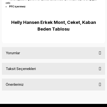
cebi
PFC içermez
Helly Hansen Erkek Mont, Ceket, Kaban
Beden Tablosu
Yorumlar
Taksit Seçenekleri
Bu ürüne ilk yorumu siz yapın!
Önerileriniz
Yorum Yaz
Bu ürünün fiyat bilgisi, resim, ürün açıklamalarında ve diğer
konularda yetersiz gördüğünüz noktaları öneri formunu
kullanarak tarafımıza iletebilirsiniz.