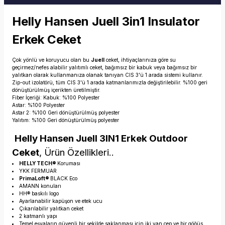
Helly Hansen Juell 3in1 Insulator
Erkek Ceket
Çok yönlü ve koruyucu olan bu
Juell
ceket, ihtiyaçlarınıza göre su
geçirmez/nefes alabilir yalıtımlı ceket, bağımsız bir kabuk veya bağımsız bir
yalıtkan olarak kullanmanıza olanak tanıyan CIS 3'ü 1 arada sistemi kullanır.
Zip-out izolatörü, tüm CIS 3'ü 1 arada katmanlarımızla değiştirilebilir. %100 geri
dönüştürülmüş içerikten üretilmiştir.
Fiber İçeriği: Kabuk: %100 Polyester
Astar: %100 Polyester
Astar 2: %100 Geri dönüştürülmüş polyester
Yalıtım: %100 Geri dönüştürülmüş polyester
Helly Hansen Juell 3IN1 Erkek Outdoor
Ceket
, Ürün Özellikleri..
HELLY TECH®
Koruması
YKK FERMUAR
PrimaLoft®
BLACK Eco
AMANN konuları
HH® baskılı logo
Ayarlanabilir kapüşon ve etek ucu
Çıkarılabilir yalıtkan ceket
2 katmanlı yapı
Temel eşyaların güvenli bir şekilde saklanması için iki yan cep ve bir göğüs