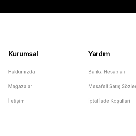
Kurumsal
Yardım
Hakkımızda
Banka Hesapları
Mağazalar
Mesafeli Satış Sözl
İletişim
İptal İade Koşullari