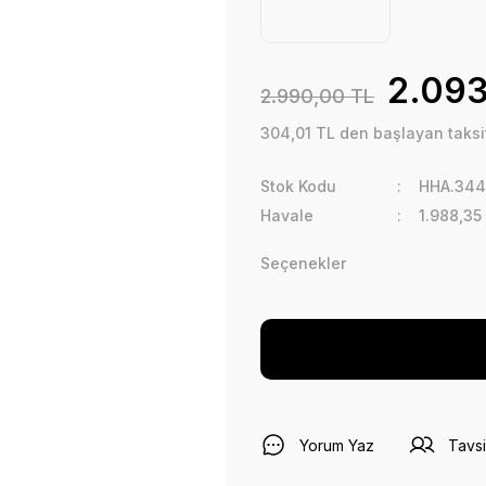
2.093
2.990,00 TL
304,01 TL den başlayan taksit
Stok Kodu
HHA.344
Havale
1.988,35
Seçenekler
Yorum Yaz
Tavsi