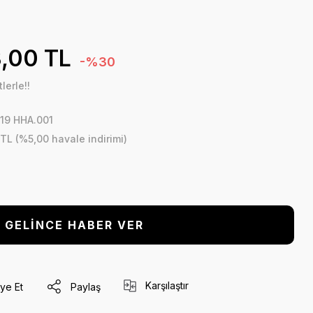
,00 TL
-%30
lerle!!
19 HHA.001
 TL (%5,00 havale indirimi)
GELİNCE HABER VER
Karşılaştır
ye Et
Paylaş