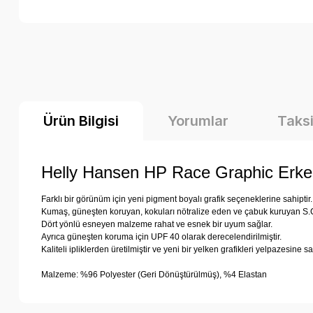
Ürün Bilgisi
Yorumlar
Taksi
Helly Hansen HP Race Graphic Erkek
Farklı bir görünüm için yeni pigment boyalı grafik seçeneklerine sahiptir
Kumaş, güneşten koruyan, kokuları nötralize eden ve çabuk kuruyan S.Caf
Dört yönlü esneyen malzeme rahat ve esnek bir uyum sağlar.
Ayrıca güneşten koruma için UPF 40 olarak derecelendirilmiştir.
Kaliteli ipliklerden üretilmiştir ve yeni bir yelken grafikleri yelpazesine sah
Malzeme: %96 Polyester (Geri Dönüştürülmüş), %4 Elastan