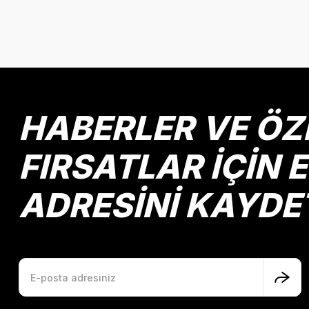
Bu ürünün fiyat bilgisi, resim, ürün açıklamalarında ve diğer k
Görüş ve önerileriniz için teşekkür ederiz.
Ürün resmi kalitesiz, bozuk veya görüntülenemiyor.
Ürün açıklamasında eksik bilgiler bulunuyor.
Ürün bilgilerinde hatalar bulunuyor.
HABERLER VE ÖZ
Ürün fiyatı diğer sitelerden daha pahalı.
Bu ürüne benzer farklı alternatifler olmalı.
FIRSATLAR İÇİN 
ADRESİNİ KAYDE