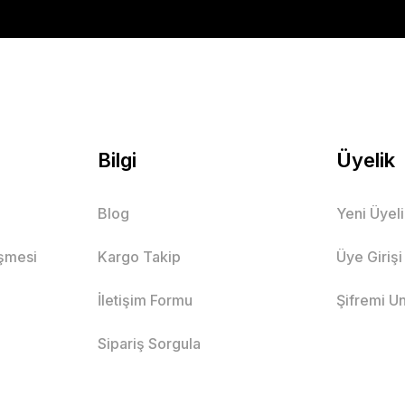
Bilgi
Üyelik
Blog
Yeni Üyel
eşmesi
Kargo Takip
Üye Girişi
İletişim Formu
Şifremi U
Sipariş Sorgula