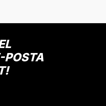
onularda yetersiz gördüğünüz noktaları öneri formunu kullanarak tarafımız
Bu ürüne ilk yorumu siz yapın!
Yorum Yaz
EL
E-POSTA
T!
Gönder