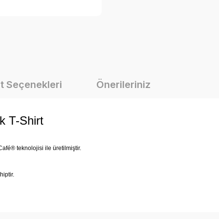
t Seçenekleri
Önerileriniz
 T-Shirt
.
é® teknolojisi ile üretilmiştir.
iptir.