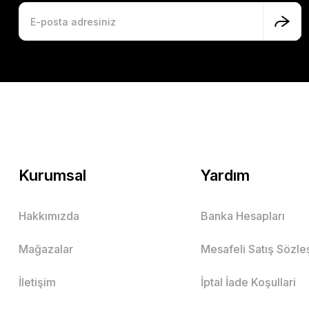
Kurumsal
Yardım
Hakkımızda
Banka Hesapları
Mağazalar
Mesafeli Satış Sözl
İletişim
İptal İade Koşullari