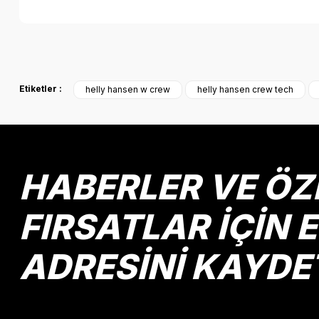
Bu ürünün fiyat bilgisi, resim, ürün açıklamalarında ve diğer k
Görüş ve önerileriniz için teşekkür ederiz.
Etiketler :
helly hansen w crew
helly hansen crew tech
Ürün resmi kalitesiz, bozuk veya görüntülenemiyor.
Ürün açıklamasında eksik bilgiler bulunuyor.
Ürün bilgilerinde hatalar bulunuyor.
Ürün fiyatı diğer sitelerden daha pahalı.
HABERLER VE ÖZ
Bu ürüne benzer farklı alternatifler olmalı.
FIRSATLAR İÇİN 
ADRESİNİ KAYDE