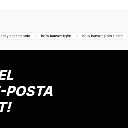
onularda yetersiz gördüğünüz noktaları öneri formunu kullanarak tarafımız
Bu ürüne ilk yorumu siz yapın!
helly hansen polo
helly hansen tişört
helly hansen polo t-shirt
Yorum Yaz
EL
E-POSTA
T!
Gönder