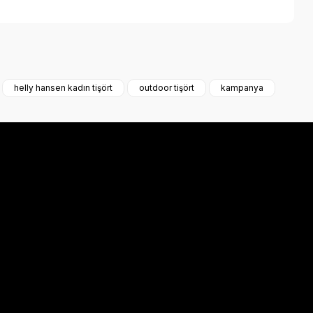
a iletebilirsiniz.
helly hansen kadın tişört
outdoor tişört
kampanya