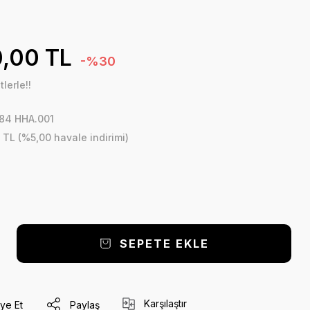
,00 TL
-%30
lerle!!
84 HHA.001
 TL (%5,00 havale indirimi)
SEPETE EKLE
Karşılaştır
ye Et
Paylaş