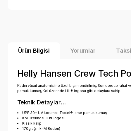
Ürün Bilgisi
Yorumlar
Taksi
Helly Hansen Crew Tech Po
Kadın vücut anatomisi'ne özel biçimlendirilmiş, Son derece rahat ve
pamuk kumaş, Kol üzerinde HH® logosu gibi detaylara sahip.
Teknik Detaylar...
UPF 30+ UV korumalı Tactel® jarse pamuk kumaş
Kol üzerinde HH® logosu
Klasik kalıp
170g ağırlık (M Beden)