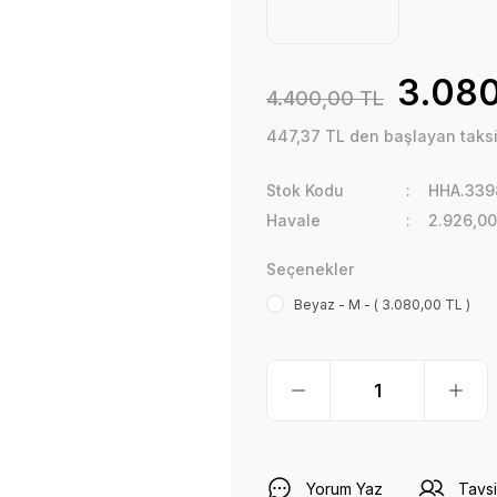
3.080
4.400,00 TL
447,37 TL den başlayan taksit
Stok Kodu
HHA.339
Havale
2.926,00
Seçenekler
Beyaz - M - ( 3.080,00 TL )
Yorum Yaz
Tavsi