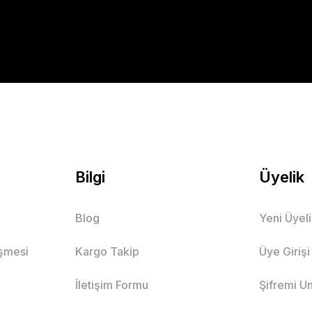
Bilgi
Üyelik
Blog
Yeni Üyel
eşmesi
Kargo Takip
Üye Girişi
İletişim Formu
Şifremi U