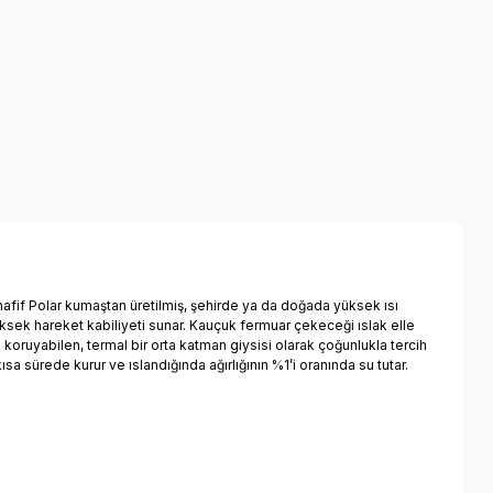
hafif Polar kumaştan üretilmiş, şehirde ya da doğada yüksek ısı
 yüksek hareket kabiliyeti sunar. Kauçuk fermuar çekeceği ıslak elle
 koruyabilen, termal bir orta katman giysisi olarak çoğunlukla tercih
kısa sürede kurur ve ıslandığında ağırlığının %1’i oranında su tutar.