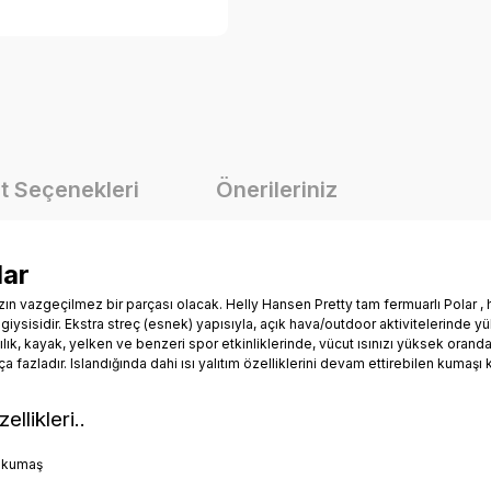
t Seçenekleri
Önerileriniz
lar
ın vazgeçilmez bir parçası olacak. Helly Hansen Pretty tam fermuarlı Polar , 
an giysisidir. Ekstra streç (esnek) yapısıyla, açık hava/outdoor aktivitelerinde
ılık, kayak, yelken ve benzeri spor etkinliklerinde, vücut ısınızı yüksek oranda
kça fazladır. Islandığında dahi ısı yalıtım özelliklerini devam ettirebilen kumaşı 
ellikleri..
r kumaş