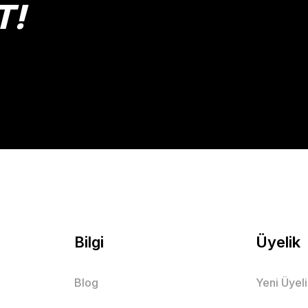
T!
Gönder
Bilgi
Üyelik
Blog
Yeni Üyel