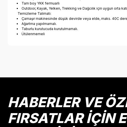
Tam boy YKK fermuarlı
Outdoor, Kayak, Yelken, Trekking ve Dağcılık için uygun orta kat
Temizleme Talimatı:
Çamaşır makinesinde düşük devirde veya elde, maks. 40C der
Ağartma yapılmamalı.
Taburlu kurutucuda kurutulmamalı.
Ütülenmemeli
Bu ürünün fiyat bilgisi, resim, ürün açıklamalarında ve diğer k
Görüş ve önerileriniz için teşekkür ederiz.
Ürün resmi kalitesiz, bozuk veya görüntülenemiyor.
Ürün açıklamasında eksik bilgiler bulunuyor.
Ürün bilgilerinde hatalar bulunuyor.
HABERLER VE ÖZ
Ürün fiyatı diğer sitelerden daha pahalı.
Bu ürüne benzer farklı alternatifler olmalı.
FIRSATLAR İÇİN 