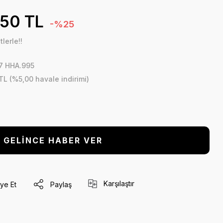
,50 TL
-%25
lerle!!
7 HHA.995
TL (%5,00 havale indirimi)
GELİNCE HABER VER
Karşılaştır
ye Et
Paylaş