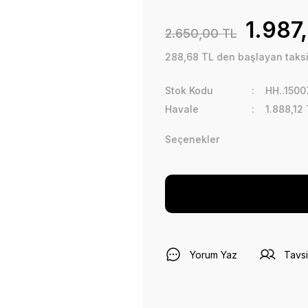
1.987
2.650,00 TL
288,68 TL den başlayan taksit
Stok Kodu
HH..1500
Havale
1.888,12 
Seçenekler
Yorum Yaz
Tavsi