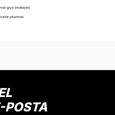
man giysi (midlayer)
ecede yıkanmalı.
onularda yetersiz gördüğünüz noktaları öneri formunu kullanarak tarafımız
Bu ürüne ilk yorumu siz yapın!
Yorum Yaz
EL
E-POSTA