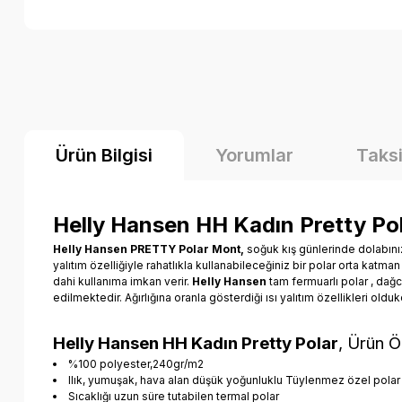
Ürün Bilgisi
Yorumlar
Taksi
Helly Hansen HH Kadın Pretty Po
Helly Hansen PRETTY Polar Mont,
soğuk kış günlerinde dolabınız
yalıtım özelliğiyle rahatlıkla kullanabileceğiniz bir polar orta katm
dahi kullanıma imkan verir.
Helly Hansen
tam fermuarlı polar , dağc
edilmektedir. Ağırlığına oranla gösterdiği ısı yalıtım özellikleri oldu
Helly Hansen HH Kadın Pretty Polar
, Ürün Öz
%100 polyester,240gr/m2
Ilık, yumuşak, hava alan düşük yoğunluklu Tüylenmez özel pola
Sıcaklığı uzun süre tutabilen termal polar