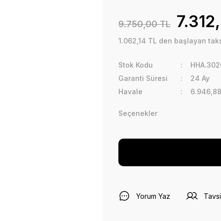
7.312
9.750,00 TL
1.062,14 TL den başlayan taksi
Stok Kodu
HHA.302
Garanti Süresi
24 Ay
Havale
6.946,88
Seçenekler
Yorum Yaz
Tavsi