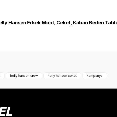
elly Hansen Erkek Mont, Ceket, Kaban Beden Tabl
onularda yetersiz gördüğünüz noktaları öneri formunu kullanarak tarafımız
Bu ürüne ilk yorumu siz yapın!
t
helly hansen crew
helly hansen ceket
kampanya
Yorum Yaz
EL