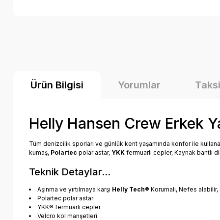
Ürün Bilgisi
Yorumlar
Taksi
Helly Hansen Crew Erkek 
Tüm denizcilik sporları ve günlük kent yaşamında konfor ile kullana
kumaş,
Polartec
polar astar,
YKK
fermuarlı cepler, Kaynak bantlı di
Teknik Detaylar...
Aşınma ve yırtılmaya karşı
Helly Tech®
Korumalı, Nefes alabilir
Polartec polar astar
YKK® fermuarlı cepler
Velcro kol manşetleri