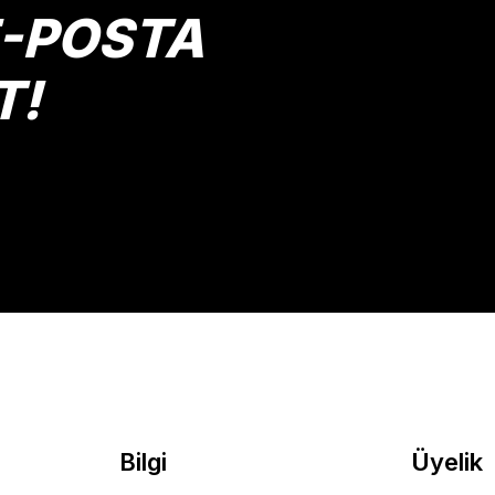
E-POSTA
T!
Gönder
Bilgi
Üyelik