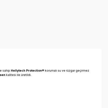
e sahip
Hellytech Protection®
korumalı su ve rüzgar geçirmez
nsen
kalitesi ile üretildi.