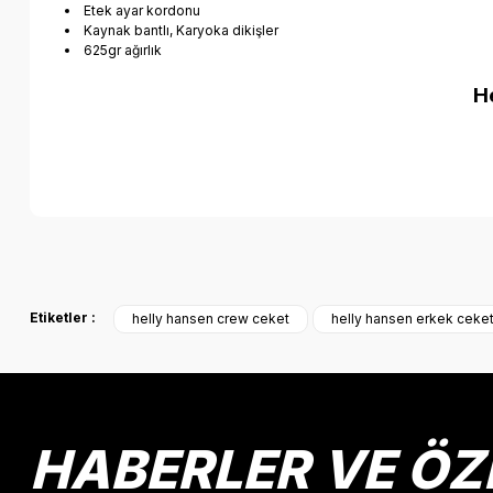
Etek ayar kordonu
Kaynak bantlı, Karyoka dikişler
625gr ağırlık
H
Bu ürünün fiyat bilgisi, resim, ürün açıklamalarında ve diğer k
Görüş ve önerileriniz için teşekkür ederiz.
Etiketler :
helly hansen crew ceket
helly hansen erkek ceke
Ürün resmi kalitesiz, bozuk veya görüntülenemiyor.
Ürün açıklamasında eksik bilgiler bulunuyor.
Ürün bilgilerinde hatalar bulunuyor.
Ürün fiyatı diğer sitelerden daha pahalı.
HABERLER VE ÖZ
Bu ürüne benzer farklı alternatifler olmalı.