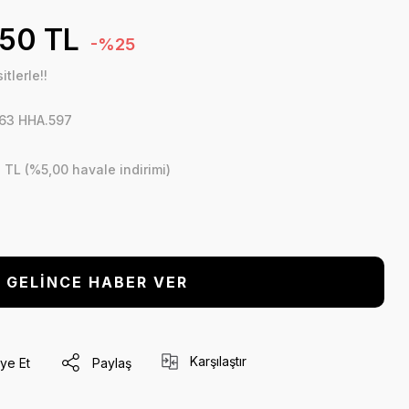
,50 TL
-%25
tlerle!!
63 HHA.597
 TL (%5,00 havale indirimi)
GELİNCE HABER VER
Karşılaştır
ye Et
Paylaş