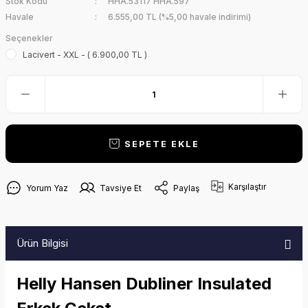
Stok Kodu
HHA.53117 HHA.597
Havale
6.555,00 TL (%5,00 havale indirimi)
Seçenekler
Lacivert - XXL - ( 6.900,00 TL )
SEPETE EKLE
Karşılaştır
Yorum Yaz
Tavsiye Et
Paylaş
Ürün Bilgisi
Helly Hansen Dubliner Insulated