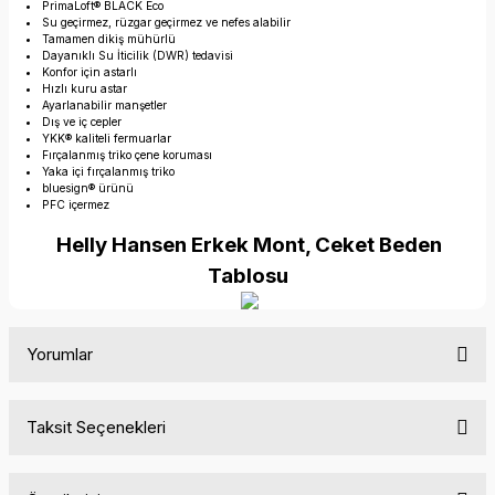
PrimaLoft® BLACK Eco
Su geçirmez, rüzgar geçirmez ve nefes alabilir
Tamamen dikiş mühürlü
Dayanıklı Su İticilik (DWR) tedavisi
Konfor için astarlı
Hızlı kuru astar
Ayarlanabilir manşetler
Dış ve iç cepler
YKK® kaliteli fermuarlar
Fırçalanmış triko çene koruması
Yaka içi fırçalanmış triko
bluesign® ürünü
PFC içermez
Helly Hansen Erkek Mont, Ceket Beden
Tablosu
Yorumlar
Taksit Seçenekleri
Bu ürüne ilk yorumu siz yapın!