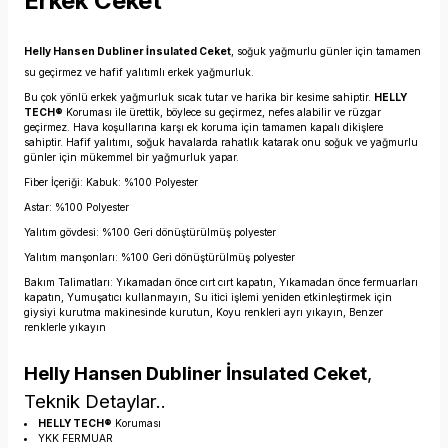
Erkek Ceket
Helly Hansen Dubliner İnsulated Ceket
, soğuk yağmurlu günler için tamamen
su geçirmez ve hafif yalıtımlı erkek yağmurluk.
Bu çok yönlü erkek yağmurluk sıcak tutar ve harika bir kesime sahiptir.
HELLY
TECH®
Koruması ile ürettik, böylece su geçirmez, nefes alabilir ve rüzgar
geçirmez. Hava koşullarına karşı ek koruma için tamamen kapalı dikişlere
sahiptir. Hafif yalıtımı, soğuk havalarda rahatlık katarak onu soğuk ve yağmurlu
günler için mükemmel bir yağmurluk yapar.
Fiber İçeriği: Kabuk: %100 Polyester
Astar: %100 Polyester
Yalıtım gövdesi: %100 Geri dönüştürülmüş polyester
Yalıtım manşonları: %100 Geri dönüştürülmüş polyester
Bakım Talimatları: Yıkamadan önce cırt cırt kapatın, Yıkamadan önce fermuarları
kapatın, Yumuşatıcı kullanmayın, Su itici işlemi yeniden etkinleştirmek için
giysiyi kurutma makinesinde kurutun, Koyu renkleri ayrı yıkayın, Benzer
renklerle yıkayın
Helly Hansen Dubliner İnsulated Ceket
,
Teknik Detaylar..
HELLY TECH®
Koruması
YKK FERMUAR