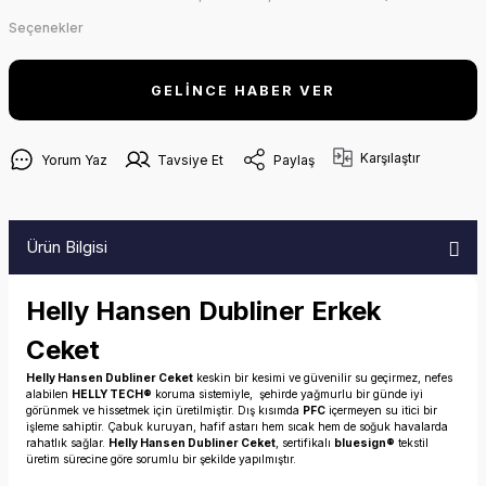
Seçenekler
GELİNCE HABER VER
Karşılaştır
Yorum Yaz
Tavsiye Et
Paylaş
Ürün Bilgisi
Helly Hansen Dubliner Erkek
Ceket
Helly Hansen Dubliner Ceket
keskin bir kesimi ve güvenilir su geçirmez, nefes
alabilen
HELLY TECH®
koruma sistemiyle, şehirde yağmurlu bir günde iyi
görünmek ve hissetmek için üretilmiştir. Dış kısımda
PFC
içermeyen su itici bir
işleme sahiptir. Çabuk kuruyan, hafif astarı hem sıcak hem de soğuk havalarda
rahatlık sağlar.
Helly Hansen Dubliner Ceket
, sertifikalı
bluesign®
tekstil
üretim sürecine göre sorumlu bir şekilde yapılmıştır.