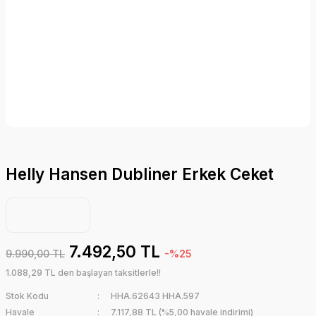
Helly Hansen Dubliner Erkek Ceket
7.492,50 TL
9.990,00 TL
-%25
1.088,29 TL den başlayan taksitlerle!!
Stok Kodu
HHA.62643 HHA.597
Havale
7.117,88 TL (%5,00 havale indirimi)