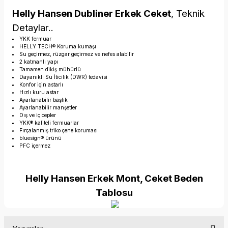
Helly Hansen Dubliner Erkek Ceket
, Teknik
Detaylar..
YKK fermuar
HELLY TECH® Koruma kumaşı
Su geçirmez, rüzgar geçirmez ve nefes alabilir
2 katmanlı yapı
Tamamen dikiş mühürlü
Dayanıklı Su İticilik (DWR) tedavisi
Konfor için astarlı
Hızlı kuru astar
Ayarlanabilir başlık
Ayarlanabilir manşetler
Dış ve iç cepler
YKK® kaliteli fermuarlar
Fırçalanmış triko çene koruması
bluesign® ürünü
PFC içermez
Helly Hansen Erkek Mont, Ceket Beden
Tablosu