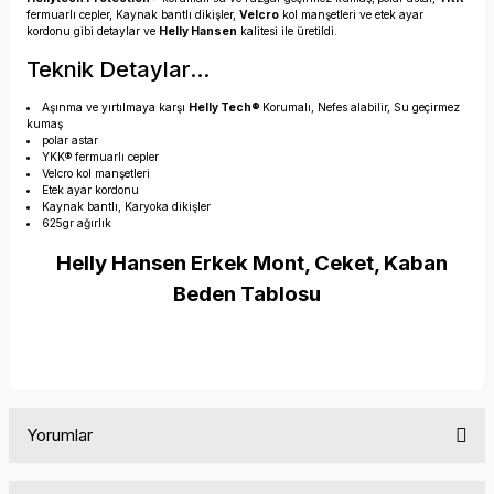
fermuarlı cepler, Kaynak bantlı dikişler,
Velcro
kol manşetleri ve etek ayar
kordonu gibi detaylar ve
Helly Hansen
kalitesi ile üretildi.
Teknik Detaylar...
Aşınma ve yırtılmaya karşı
Helly Tech®
Korumalı, Nefes alabilir, Su geçirmez
kumaş
polar astar
YKK® fermuarlı cepler
Velcro kol manşetleri
Etek ayar kordonu
Kaynak bantlı, Karyoka dikişler
625gr ağırlık
Helly Hansen Erkek Mont, Ceket, Kaban
Beden Tablosu
Yorumlar