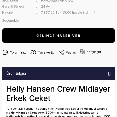
Stok Kodu
HHA.30253 HHA.162
Garanti Süresi
24 Ay
Havale
7.837,50 TL (%5,00 havale indirimi)
Seçenekler
GELİNCE HABER VER
Karşılaştır
Yorum Yaz
Tavsiye Et
Paylaş
Ürün Bilgisi
Helly Hansen Crew Midlayer
Erkek Ceket
Tüm denizcilik sporları ve günlük kent yaşamında konfor ile kullanabileceğiniz
şık
Helly Hansen Crew
ceket, 5000+mm su geçirmezlik değerine sahip
Hellytech Protection®
korumalı su ve rüzgar geçirmez kumaş,
polar astar,
YKK