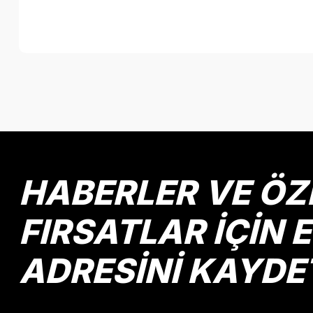
Bu ürünün fiyat bilgisi, resim, ürün açıklamalarında ve diğer k
Görüş ve önerileriniz için teşekkür ederiz.
Ürün resmi kalitesiz, bozuk veya görüntülenemiyor.
Ürün açıklamasında eksik bilgiler bulunuyor.
Ürün bilgilerinde hatalar bulunuyor.
HABERLER VE ÖZ
Ürün fiyatı diğer sitelerden daha pahalı.
Bu ürüne benzer farklı alternatifler olmalı.
FIRSATLAR İÇİN 
ADRESİNİ KAYDE