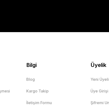
Bilgi
Üyelik
Blog
Yeni Üyel
eşmesi
Kargo Takip
Üye Girişi
İletişim Formu
Şifremi U