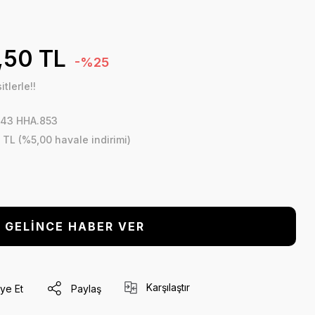
,50 TL
-%25
tlerle!!
43 HHA.853
 TL (%5,00 havale indirimi)
GELİNCE HABER VER
Karşılaştır
ye Et
Paylaş