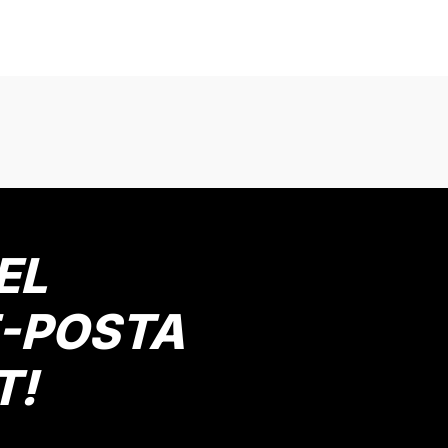
onularda yetersiz gördüğünüz noktaları öneri formunu kullanarak tarafımız
Bu ürüne ilk yorumu siz yapın!
Yorum Yaz
EL
E-POSTA
T!
Gönder