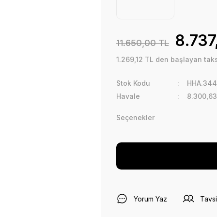
8.737
11.650,00 TL
1.269,12 TL den başlayan taksi
Stok Kodu
HHA.344
Havale
8.300,63
Seçenekler
Yorum Yaz
Tavsi