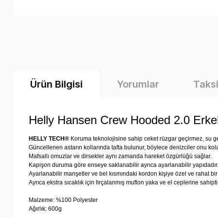
Ürün Bilgisi
Yorumlar
Taksi
Helly Hansen Crew Hooded 2.0 Erke
HELLY TECH®
Koruma teknolojisine sahip ceket rüzgar geçirmez, su ge
Güncellenen astarın kollarında tafta bulunur, böylece denizciler onu kolay
Mafsallı omuzlar ve dirsekler aynı zamanda hareket özgürlüğü sağlar.
Kapişon duruma göre enseye saklanabilir ayrıca ayarlanabilir yapıdadır
Ayarlanabilir manşetler ve bel kısmındaki kordon kişiye özel ve rahat bi
Ayrıca ekstra sıcaklık için fırçalanmış muflon yaka ve el ceplerine sahiptir
Malzeme: %100 Polyester
Ağırlık: 600g