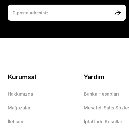
Kurumsal
Yardım
Hakkımızda
Banka Hesapları
Mağazalar
Mesafeli Satış Sözl
İletişim
İptal İade Koşullari