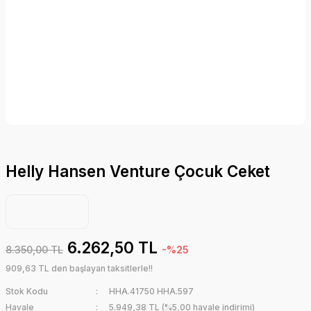
Helly Hansen Venture Çocuk Ceket
6.262,50 TL
8.350,00 TL
-%25
909,63 TL den başlayan taksitlerle!!
Stok Kodu
HHA.41750 HHA.597
Havale
5.949,38 TL (%5,00 havale indirimi)