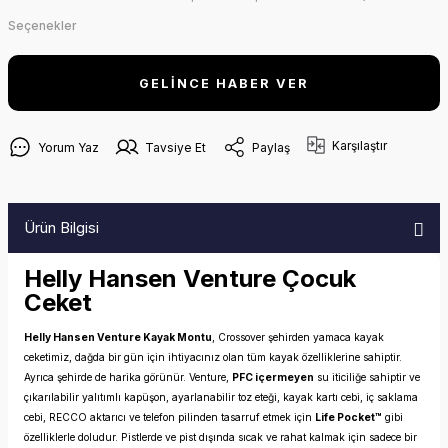
Seçenekler
GELİNCE HABER VER
Karşılaştır
Yorum Yaz
Tavsiye Et
Paylaş
Ürün Bilgisi
Helly Hansen Venture Çocuk
Ceket
Helly Hansen Venture Kayak Montu
, Crossover şehirden yamaca kayak
ceketimiz, dağda bir gün için ihtiyacınız olan tüm kayak özelliklerine sahiptir.
Ayrıca şehirde de harika görünür. Venture,
PFC içermeyen
su iticiliğe sahiptir ve
çıkarılabilir yalıtımlı kapüşon, ayarlanabilir toz eteği, kayak kartı cebi, iç saklama
cebi, RECCO aktarıcı ve telefon pilinden tasarruf etmek için
Life Pocket™
gibi
özelliklerle doludur. Pistlerde ve pist dışında sıcak ve rahat kalmak için sadece bir