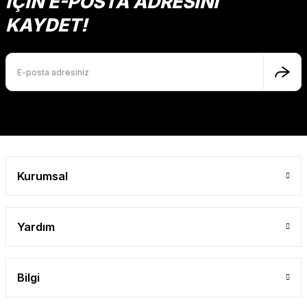
İÇİN E-POSTA ADRESİNİ
Ürün açıklamasında eksik bilgiler bulunuyor.
KAYDET!
Ürün bilgilerinde hatalar bulunuyor.
Ürün fiyatı diğer sitelerden daha pahalı.
Bu ürüne benzer farklı alternatifler olmalı.
Gönder
Kurumsal
Yardım
Bilgi