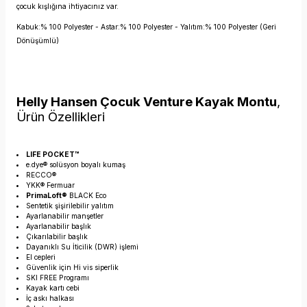
çocuk kışlığına ihtiyacınız var.
Kabuk:% 100 Polyester - Astar:% 100 Polyester - Yalıtım:% 100 Polyester (Geri
Dönüşümlü)
Helly Hansen Çocuk Venture Kayak Montu
,
Ürün Özellikleri
LIFE POCKET™
e.dye® solüsyon boyalı kumaş
RECCO®
YKK® Fermuar
PrimaLoft®
BLACK Eco
Sentetik şişirilebilir yalıtım
Ayarlanabilir manşetler
Ayarlanabilir başlık
Çıkarılabilir başlık
Dayanıklı Su İticilik (DWR) işlemi
El cepleri
Güvenlik için Hi vis siperlik
SKI FREE Programı
Kayak kartı cebi
İç askı halkası