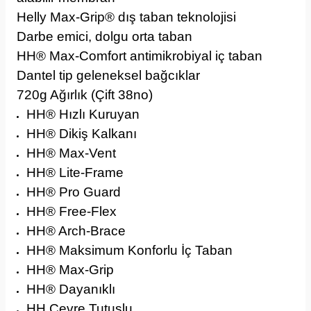
Helly Max-Grip® dış taban teknolojisi
Darbe emici, dolgu orta taban
HH® Max-Comfort antimikrobiyal iç taban
Dantel tip geleneksel bağcıklar
720g Ağırlık (Çift 38no)
HH® Hızlı Kuruyan
HH® Dikiş Kalkanı
HH® Max-Vent
HH® Lite-Frame
HH® Pro Guard
HH® Free-Flex
HH® Arch-Brace
HH® Maksimum Konforlu İç Taban
HH® Max-Grip
HH® Dayanıklı
HH Çevre Tutuşlu