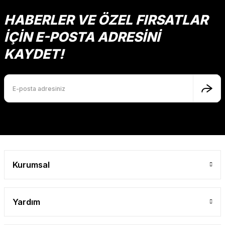
Ürün bilgilerinde hatalar bulunuyor.
HABERLER VE ÖZEL FIRSATLAR
Ürün fiyatı diğer sitelerden daha pahalı.
İÇİN E-POSTA ADRESİNİ
Bu ürüne benzer farklı alternatifler olmalı.
KAYDET!
Gönder
Kurumsal
Yardım