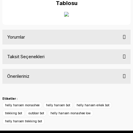
Tablosu
Yorumlar
Taksit Seçenekleri
Bu ürüne ilk yorumu siz yapın!
Önerileriniz
Yorum Yaz
Bu ürünün fiyat bilgisi, resim, ürün açıklamalarında ve diğer
konularda yetersiz gördüğünüz noktaları öneri formunu
Etiketler :
kullanarak tarafımıza iletebilirsiniz.
helly hansen monashee
helly hansen bot
helly hansen erkek bot
Görüş ve önerileriniz için teşekkür ederiz.
trekking bot
outdoor bot
helly hansen monashee low
helly hansen trekking bot
Ürün resmi kalitesiz, bozuk veya görüntülenemiyor.
Ürün açıklamasında eksik bilgiler bulunuyor.