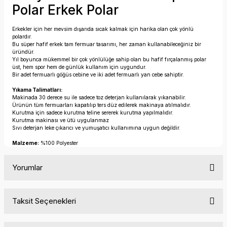
Polar Erkek Polar
Erkekler için her mevsim dışarıda sıcak kalmak için harika olan çok yönlü
polardır.
Bu süper hafif erkek tam fermuar tasarımı, her zaman kullanabileceğiniz bir
üründür.
Yıl boyunca mükemmel bir çok yönlülüğe sahip olan bu hafif fırçalanmış polar
üst, hem spor hem de günlük kullanım için uygundur.
Bir adet fermuarlı göğüs cebine ve iki adet fermuarlı yan cebe sahiptir.
Yıkama Talimatları:
Makinada 30 derece su ile sadece toz deterjan kullanılarak yıkanabilir.
Ürünün tüm fermuarları kapatılıp ters düz edilerek makinaya atılmalıdır.
Kurutma için sadece kurutma teline sererek kurutma yapılmalıdır.
Kurutma makinası ve ütü uygulanmaz
Sıvı deterjan leke çıkarıcı ve yumuşatıcı kullanımına uygun değildir.
Malzeme:
%100 Polyester
Yorumlar
Taksit Seçenekleri
Bu ürüne ilk yorumu siz yapın!