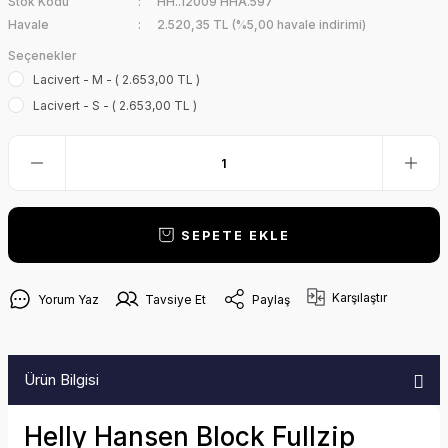
Stok Kodu
HH..12009 HHA.597
Havale
2.520,35 TL (%5,00 havale indirimi)
Seçenekler
Lacivert - M - ( 2.653,00 TL )
Lacivert - S - ( 2.653,00 TL )
SEPETE EKLE
Karşılaştır
Yorum Yaz
Tavsiye Et
Paylaş
Ürün Bilgisi
Helly Hansen Block Fullzip