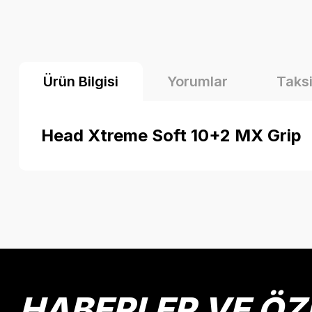
Ürün Bilgisi
Yorumlar
Taksi
Head Xtreme Soft 10+2 MX Grip
Bu ürünün fiyat bilgisi, resim, ürün açıklamalarında ve diğer k
Görüş ve önerileriniz için teşekkür ederiz.
Ürün resmi kalitesiz, bozuk veya görüntülenemiyor.
Ürün açıklamasında eksik bilgiler bulunuyor.
Ürün bilgilerinde hatalar bulunuyor.
HABERLER VE ÖZ
Ürün fiyatı diğer sitelerden daha pahalı.