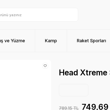
ış ve Yüzme
Kamp
Raket Sporları
Head Xtreme 
749,69
789,15 TL