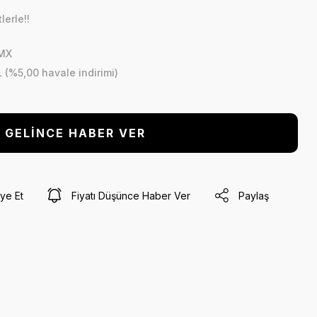
lerle!!
MX
L (%5,00 havale indirimi)
GELİNCE HABER VER
ye Et
Fiyatı Düşünce Haber Ver
Paylaş