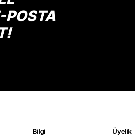
E-POSTA
T!
Gönder
Bilgi
Üyelik