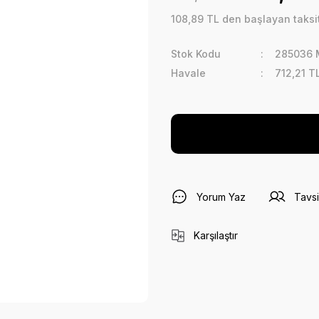
108,89 TL den başlayan taksit
Stok Kodu
285036 
Havale
712,21 T
Yorum Yaz
Tavsi
Karşılaştır