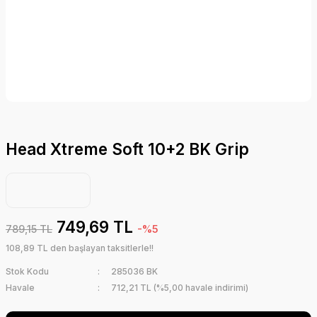
Head Xtreme Soft 10+2 BK Grip
749,69 TL
789,15 TL
-%5
108,89 TL den başlayan taksitlerle!!
Stok Kodu
285036 BK
Havale
712,21 TL (%5,00 havale indirimi)