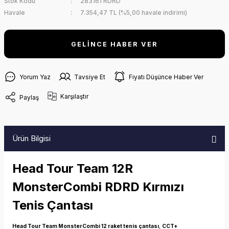
Stok Kodu
283161 RDRD
Havale
7.354,47 TL (%5,00 havale indirimi)
GELİNCE HABER VER
Yorum Yaz
Tavsiye Et
Fiyatı Düşünce Haber Ver
Karşılaştır
Paylaş
Ürün Bilgisi
Head Tour Team 12
R
MonsterCombi RDRD Kırmızı
Tenis Çantası
Head Tour Team MonsterCombi 12 raket tenis çantası
,
CCT+