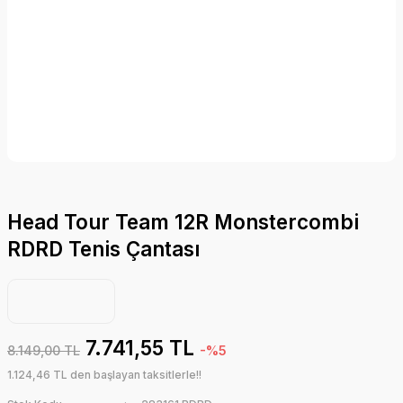
Head Tour Team 12R Monstercombi
RDRD Tenis Çantası
7.741,55 TL
8.149,00 TL
-%5
1.124,46 TL den başlayan taksitlerle!!