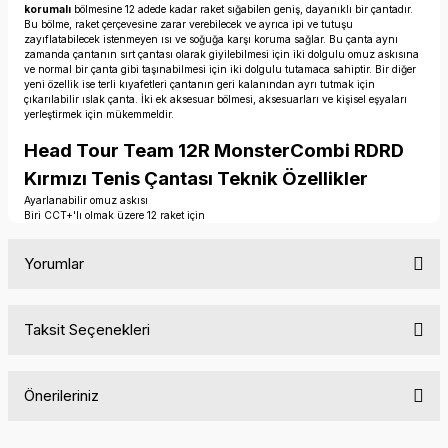
korumalı
bölmesine 12 adede kadar raket sığabilen geniş, dayanıklı bir çantadır.
Bu bölme, raket çerçevesine zarar verebilecek ve ayrıca ipi ve tutuşu
zayıflatabilecek istenmeyen ısı ve soğuğa karşı koruma sağlar. Bu çanta aynı
zamanda çantanın sırt çantası olarak giyilebilmesi için iki dolgulu omuz askısına
ve normal bir çanta gibi taşınabilmesi için iki dolgulu tutamaca sahiptir. Bir diğer
yeni özellik ise terli kıyafetleri çantanın geri kalanından ayrı tutmak için
çıkarılabilir ıslak çanta. İki ek aksesuar bölmesi, aksesuarları ve kişisel eşyaları
yerleştirmek için mükemmeldir.
Head Tour Team 12R MonsterCombi RDRD
Kırmızı Tenis Çantası Teknik Özellikler
Ayarlanabilir omuz askısı
Biri CCT+'lı olmak üzere 12 raket için
Yorumlar
Taksit Seçenekleri
Bu ürüne ilk yorumu siz yapın!
Önerileriniz
Yorum Yaz
Bu ürünün fiyat bilgisi, resim, ürün açıklamalarında ve diğer