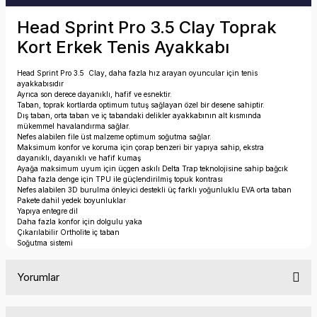
Head Sprint Pro 3.5 Clay Toprak
Kort Erkek Tenis Ayakkabı
Head Sprint Pro 3.5 Clay, daha fazla hız arayan oyuncular için tenis
ayakkabısıdır
Ayrıca son derece dayanıklı, hafif ve esnektir.
Taban, toprak kortlarda optimum tutuş sağlayan özel bir desene sahiptir.
Dış taban, orta taban ve iç tabandaki delikler ayakkabının alt kısmında
mükemmel havalandırma sağlar.
Nefes alabilen file üst malzeme optimum soğutma sağlar.
Maksimum konfor ve koruma için çorap benzeri bir yapıya sahip, ekstra
dayanıklı, dayanıklı ve hafif kumaş
Ayağa maksimum uyum için üçgen askılı Delta Trap teknolojisine sahip bağcık
Daha fazla denge için TPU ile güçlendirilmiş topuk kontrası
Nefes alabilen 3D burulma önleyici destekli üç farklı yoğunluklu EVA orta taban
Pakete dahil yedek boyunluklar
Yapıya entegre dil
Daha fazla konfor için dolgulu yaka
Çıkarılabilir Ortholite iç taban
Soğutma sistemi
Yorumlar