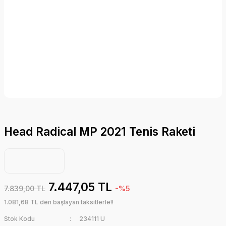
Head Radical MP 2021 Tenis Raketi
7.447,05 TL
7.839,00 TL
-%5
1.081,68 TL den başlayan taksitlerle!!
Stok Kodu
234111 U