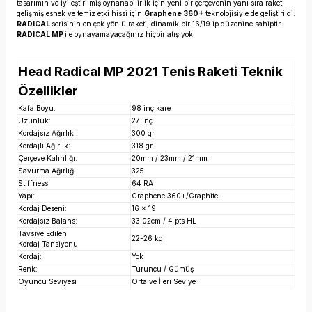
tasarımın ve iyileştirilmiş oynanabilirlik için yeni bir çerçevenin yanı sıra raket;
gelişmiş esnek ve temiz etki hissi için
Graphene 360+
teknolojisiyle de geliştirildi.
RADICAL
serisinin en çok yönlü raketi, dinamik bir 16/19 ip düzenine sahiptir.
RADICAL MP
ile oynayamayacağınız hiçbir atış yok.
Head Radical MP 2021 Tenis Raketi Teknik
Özellikler
Kafa Boyu:
98 inç kare
Uzunluk:
27 inç
Kordajsız Ağırlık:
300 gr.
Kordajlı Ağırlık:
318 gr.
Çerçeve Kalınlığı:
20mm / 23mm / 21mm
Savurma Ağırlığı:
325
Stiffness:
64 RA
Yapı:
Graphene 360+/Graphite
Kordaj Deseni:
16 x 19
Kordajsız Balans:
33.02cm / 4 pts HL
Tavsiye Edilen
22-26 kg
Kordaj Tansiyonu
Kordaj:
Yok
Renk:
Turuncu / Gümüş
Oyuncu Seviyesi
Orta ve İleri Seviye