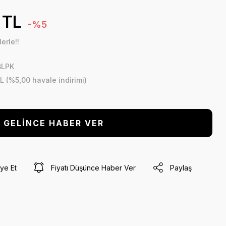
 TL
-%5
erle!!
BLPK
L (%5,00 havale indirimi)
GELİNCE HABER VER
ye Et
Fiyatı Düşünce Haber Ver
Paylaş