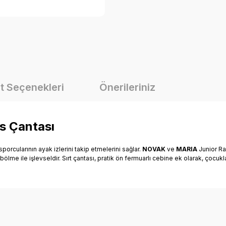
t Seçenekleri
Önerileriniz
s Çantası
i sporcularının ayak izlerini takip etmelerini sağlar.
NOVAK
ve
MARIA
Junior Ra
a bölme ile işlevseldir. Sırt çantası, pratik ön fermuarlı cebine ek olarak, çoc
onularda yetersiz gördüğünüz noktaları öneri formunu kullanarak tarafımız
Bu ürüne ilk yorumu siz yapın!