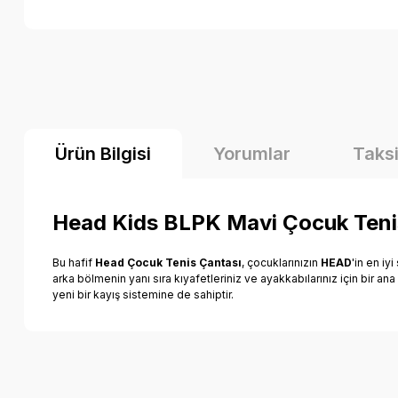
Ürün Bilgisi
Yorumlar
Taksi
Head Kids BLPK Mavi Çocuk Teni
Bu hafif
Head Çocuk Tenis Çantası
, çocuklarınızın
HEAD
'in en iy
arka bölmenin yanı sıra kıyafetleriniz ve ayakkabılarınız için bir an
yeni bir kayış sistemine de sahiptir.
Bu ürünün fiyat bilgisi, resim, ürün açıklamalarında ve diğer k
Görüş ve önerileriniz için teşekkür ederiz.