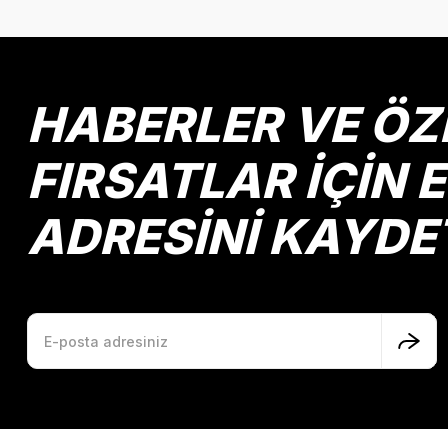
Ürün resmi kalitesiz, bozuk veya görüntülenemiyor.
Ürün açıklamasında eksik bilgiler bulunuyor.
Ürün bilgilerinde hatalar bulunuyor.
HABERLER VE ÖZ
Ürün fiyatı diğer sitelerden daha pahalı.
Bu ürüne benzer farklı alternatifler olmalı.
FIRSATLAR İÇİN 
ADRESİNİ KAYDE