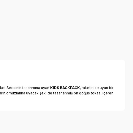
ket Serisinin tasarımına uyan
KIDS BACKPACK
, raketinize uyan bir
ukların omuzlarına uyacak şekilde tasarlanmış bir göğüs tokası içeren
a iletebilirsiniz.