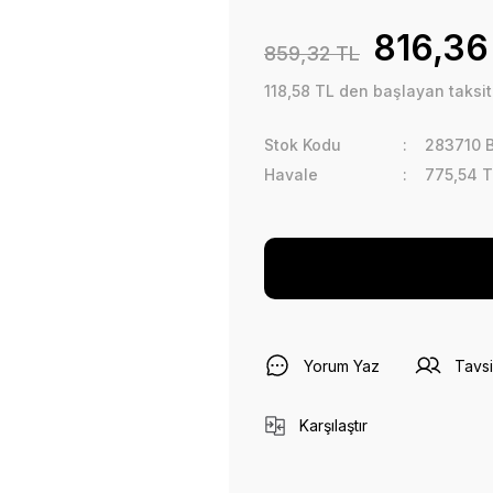
816,36
859,32 TL
118,58 TL den başlayan taksitl
Stok Kodu
283710 
Havale
775,54 T
Yorum Yaz
Tavsi
Karşılaştır