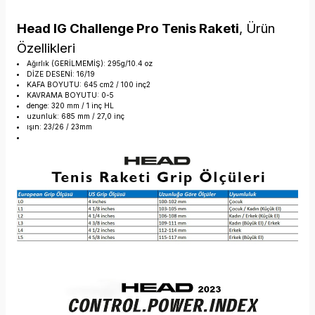
Head IG Challenge Pro Tenis Raketi
, Ürün
Özellikleri
Ağırlık (GERİLMEMİŞ): 295g/10.4 oz
DİZE DESENİ: 16/19
KAFA BOYUTU: 645 cm2 / 100 inç2
KAVRAMA BOYUTU: 0-5
denge: 320 mm / 1 inç HL
uzunluk: 685 mm / 27,0 inç
ışın: 23/26 / 23mm