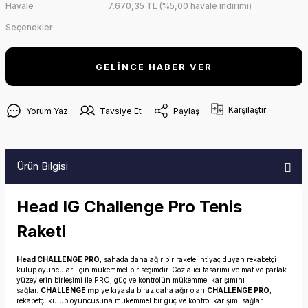
Havale
7.670,35 TL (%5,00 havale indirimi)
Seçenekler
GELİNCE HABER VER
Karşılaştır
Yorum Yaz
Tavsiye Et
Paylaş
Ürün Bilgisi
Head IG Challenge Pro Tenis
Raketi
Head CHALLENGE PRO
, sahada daha ağır bir rakete ihtiyaç duyan rekabetçi
kulüp oyuncuları için mükemmel bir seçimdir. Göz alıcı tasarımı ve mat ve parlak
yüzeylerin birleşimi ile PRO, güç ve kontrolün mükemmel karışımını
sağlar.
CHALLENGE mp
'ye kıyasla biraz daha ağır olan
CHALLENGE PRO
,
rekabetçi kulüp oyuncusuna mükemmel bir güç ve kontrol karışımı sağlar.