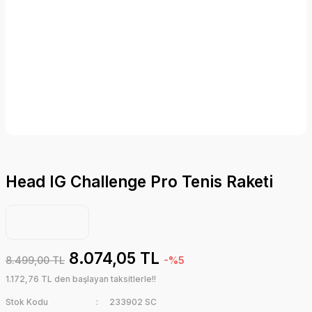
Head IG Challenge Pro Tenis Raketi
8.074,05 TL
8.499,00 TL
-%5
1.172,76 TL den başlayan taksitlerle!!
Stok Kodu
233902 SC